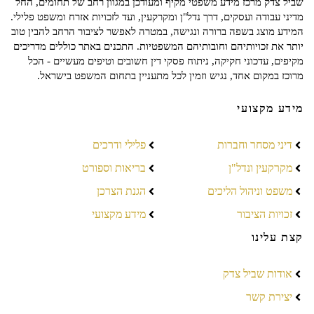
שביל צדק מרכז מידע משפטי מקיף ומעודכן במגוון רחב של תחומים, החל
מדיני עבודה ועסקים, דרך נדל"ן ומקרקעין, ועד לזכויות אזרח ומשפט פלילי.
המידע מוצג בשפה ברורה ונגישה, במטרה לאפשר לציבור הרחב להבין טוב
יותר את זכויותיהם וחובותיהם המשפטיות. התכנים באתר כוללים מדריכים
מקיפים, עדכוני חקיקה, ניתוח פסקי דין חשובים וטיפים מעשיים - הכל
מרוכז במקום אחד, נגיש וזמין לכל מתעניין בתחום המשפט בישראל.
מידע מקצועי
דיני מסחר וחברות
פלילי ודרכים
מקרקעין ונדל"ן
בריאות וספורט
משפט וניהול הליכים
הגנת הצרכן
זכויות הציבור
מידע מקצועי
קצת עלינו
אודות שביל צדק
יצירת קשר