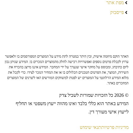
מפת אתר
פייסבוק
האתר הוקם מיוזמה אישית, ובין היתר במטרה לתת מידע על המוצרים המפורסמים בו ולאפשר
ערוץ לקבלת פרטים נוספים ואפשרויות רכישה לחלק מהמוצרים הנזכרים בו. המידע שניתן נכון
ליום כתיבתו, ומבוסס על מחקר אישי שנערך על ידי המחבר. המידע איננו מייצג בהכרח את
השירות, המוצר, את הפרטים הטכניים הכלולים בו או את המחיר הנזכר לצידו. כדי לקבל את
מלוא המידע הרלוונטי על המוצרים יש לפנות למשווקים המורשים ו/או ליצרנים של המוצרים
המוזכרים באתר.
© 2026 כל הזכויות שמורות לשביל צדק
המידע באתר הוא כללי בלבד ואינו מהווה ייעוץ משפטי או תחליף
לייעוץ אישי מעורך דין.
מדיניות פרטיות
תנאי שימוש