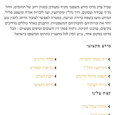
שביל צדק מרכז מידע משפטי מקיף ומעודכן במגוון רחב של תחומים, החל
מדיני עבודה ועסקים, דרך נדל"ן ומקרקעין, ועד לזכויות אזרח ומשפט פלילי.
המידע מוצג בשפה ברורה ונגישה, במטרה לאפשר לציבור הרחב להבין טוב
יותר את זכויותיהם וחובותיהם המשפטיות. התכנים באתר כוללים מדריכים
מקיפים, עדכוני חקיקה, ניתוח פסקי דין חשובים וטיפים מעשיים - הכל
מרוכז במקום אחד, נגיש וזמין לכל מתעניין בתחום המשפט בישראל.
מידע מקצועי
דיני מסחר וחברות
פלילי ודרכים
מקרקעין ונדל"ן
בריאות וספורט
משפט וניהול הליכים
הגנת הצרכן
זכויות הציבור
מידע מקצועי
קצת עלינו
אודות שביל צדק
יצירת קשר