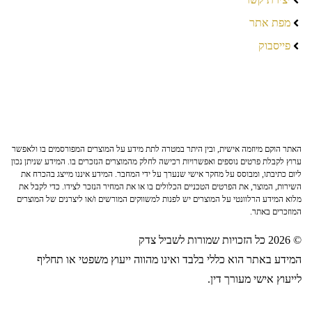
מפת אתר
פייסבוק
האתר הוקם מיוזמה אישית, ובין היתר במטרה לתת מידע על המוצרים המפורסמים בו ולאפשר
ערוץ לקבלת פרטים נוספים ואפשרויות רכישה לחלק מהמוצרים הנזכרים בו. המידע שניתן נכון
ליום כתיבתו, ומבוסס על מחקר אישי שנערך על ידי המחבר. המידע איננו מייצג בהכרח את
השירות, המוצר, את הפרטים הטכניים הכלולים בו או את המחיר הנזכר לצידו. כדי לקבל את
מלוא המידע הרלוונטי על המוצרים יש לפנות למשווקים המורשים ו/או ליצרנים של המוצרים
המוזכרים באתר.
© 2026 כל הזכויות שמורות לשביל צדק
המידע באתר הוא כללי בלבד ואינו מהווה ייעוץ משפטי או תחליף
לייעוץ אישי מעורך דין.