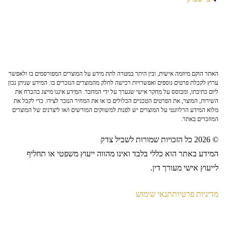
האתר הוקם מיוזמה אישית, ובין היתר במטרה לתת מידע על המוצרים המפורסמים בו ולאפשר
ערוץ לקבלת פרטים נוספים ואפשרויות רכישה לחלק מהמוצרים הנזכרים בו. המידע שניתן נכון
ליום כתיבתו, ומבוסס על מחקר אישי שנערך על ידי המחבר. המידע איננו מייצג בהכרח את
השירות, המוצר, את הפרטים הטכניים הכלולים בו או את המחיר הנזכר לצידו. כדי לקבל את
מלוא המידע הרלוונטי על המוצרים יש לפנות למשווקים המורשים ו/או ליצרנים של המוצרים
המוזכרים באתר.
© 2026 כל הזכויות שמורות לשביל צדק
המידע באתר הוא כללי בלבד ואינו מהווה ייעוץ משפטי או תחליף
לייעוץ אישי מעורך דין.
מדיניות פרטיות
תנאי שימוש