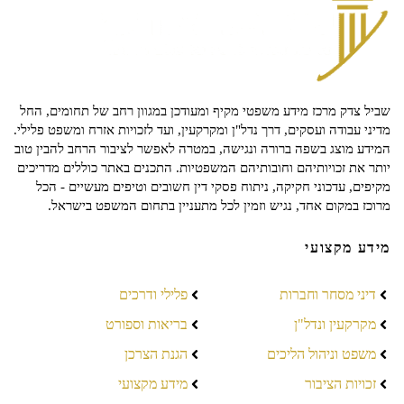
שביל צדק מרכז מידע משפטי מקיף ומעודכן במגוון רחב של תחומים, החל
מדיני עבודה ועסקים, דרך נדל"ן ומקרקעין, ועד לזכויות אזרח ומשפט פלילי.
המידע מוצג בשפה ברורה ונגישה, במטרה לאפשר לציבור הרחב להבין טוב
יותר את זכויותיהם וחובותיהם המשפטיות. התכנים באתר כוללים מדריכים
מקיפים, עדכוני חקיקה, ניתוח פסקי דין חשובים וטיפים מעשיים - הכל
מרוכז במקום אחד, נגיש וזמין לכל מתעניין בתחום המשפט בישראל.
מידע מקצועי
דיני מסחר וחברות
פלילי ודרכים
מקרקעין ונדל"ן
בריאות וספורט
משפט וניהול הליכים
הגנת הצרכן
זכויות הציבור
מידע מקצועי