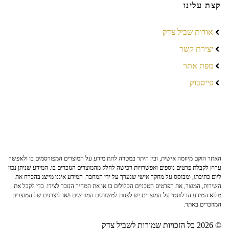
קצת עלינו
אודות שביל צדק
יצירת קשר
מפת אתר
פייסבוק
האתר הוקם מיוזמה אישית, ובין היתר במטרה לתת מידע על המוצרים המפורסמים בו ולאפשר
ערוץ לקבלת פרטים נוספים ואפשרויות רכישה לחלק מהמוצרים הנזכרים בו. המידע שניתן נכון
ליום כתיבתו, ומבוסס על מחקר אישי שנערך על ידי המחבר. המידע איננו מייצג בהכרח את
השירות, המוצר, את הפרטים הטכניים הכלולים בו או את המחיר הנזכר לצידו. כדי לקבל את
מלוא המידע הרלוונטי על המוצרים יש לפנות למשווקים המורשים ו/או ליצרנים של המוצרים
המוזכרים באתר.
© 2026 כל הזכויות שמורות לשביל צדק