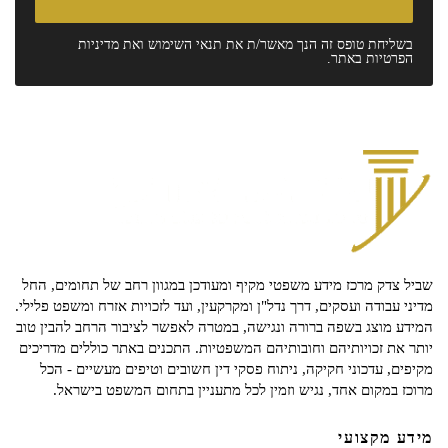
בשליחת טופס זה הנך מאשר/ת את
תנאי השימוש
ואת
מדיניות
הפרטיות
באתר.
שביל צדק מרכז מידע משפטי מקיף ומעודכן במגוון רחב של תחומים, החל
מדיני עבודה ועסקים, דרך נדל"ן ומקרקעין, ועד לזכויות אזרח ומשפט פלילי.
המידע מוצג בשפה ברורה ונגישה, במטרה לאפשר לציבור הרחב להבין טוב
יותר את זכויותיהם וחובותיהם המשפטיות. התכנים באתר כוללים מדריכים
מקיפים, עדכוני חקיקה, ניתוח פסקי דין חשובים וטיפים מעשיים - הכל
מרוכז במקום אחד, נגיש וזמין לכל מתעניין בתחום המשפט בישראל.
מידע מקצועי