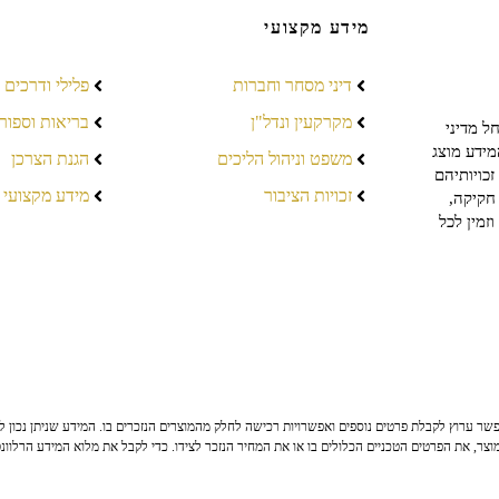
מידע מקצועי
דיני מסחר וחברות
פלילי ודרכים
מקרקעין ונדל"ן
בריאות וספור
ל מדיני
מידע מוצג
משפט וניהול הליכים
הגנת הצרכן
כויותיהם
זכויות הציבור
מידע מקצועי
חקיקה,
זמין לכל
ר ערוץ לקבלת פרטים נוספים ואפשרויות רכישה לחלק מהמוצרים הנזכרים בו. המידע שניתן נכון לי
צר, את הפרטים הטכניים הכלולים בו או את המחיר הנזכר לצידו. כדי לקבל את מלוא המידע הרלוונ