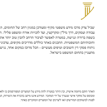
שביל צדק מרכז מידע משפטי מקיף ומעודכן במגוון רחב של תחומים, הח
עבודה ועסקים, דרך נדל"ן ומקרקעין, ועד לזכויות אזרח ומשפט פלילי. ה
בשפה ברורה ונגישה, במטרה לאפשר לציבור הרחב להבין טוב יותר את ז
וחובותיהם המשפטיות. התכנים באתר כוללים מדריכים מקיפים, עדכוני 
ניתוח פסקי דין חשובים וטיפים מעשיים - הכל מרוכז במקום אחד, נגיש ו
מתעניין בתחום המשפט בישראל.
האתר הוקם מיוזמה אישית, ובין היתר במטרה לתת מידע על המוצרים המפורסמים בו ולאפש
ומבוסס על מחקר אישי שנערך על ידי המחבר. המידע איננו מייצג בהכרח את השירות, המו
לפנות למשווקים המורשים ו/או ליצרנים של המוצרים המוזכרים באתר.