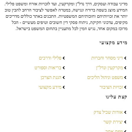
מדיני עבודה ועסקים, דרך נדל"ן ומקרקעין, ועד לזכויות אזרח ומשפט פלילי.
המידע מוצג בשפה ברורה ונגישה, במטרה לאפשר לציבור הרחב להבין טוב
יותר את זכויותיהם וחובותיהם המשפטיות. התכנים באתר כוללים מדריכים
מקיפים, עדכוני חקיקה, ניתוח פסקי דין חשובים וטיפים מעשיים - הכל
מרוכז במקום אחד, נגיש וזמין לכל מתעניין בתחום המשפט בישראל.
מידע מקצועי
דיני מסחר וחברות
פלילי ודרכים
מקרקעין ונדל"ן
בריאות וספורט
משפט וניהול הליכים
הגנת הצרכן
זכויות הציבור
מידע מקצועי
קצת עלינו
אודות שביל צדק
יצירת קשר
מפת אתר