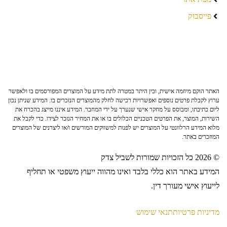
פייסבוק
האתר הוקם מיוזמה אישית, ובין היתר במטרה לתת מידע על המוצרים המפורסמים בו ולאפשר
ערוץ לקבלת פרטים נוספים ואפשרויות רכישה לחלק מהמוצרים הנזכרים בו. המידע שניתן נכון
ליום כתיבתו, ומבוסס על מחקר אישי שנערך על ידי המחבר. המידע איננו מייצג בהכרח את
השירות, המוצר, את הפרטים הטכניים הכלולים בו או את המחיר הנזכר לצידו. כדי לקבל את
מלוא המידע הרלוונטי על המוצרים יש לפנות למשווקים המורשים ו/או ליצרנים של המוצרים
המוזכרים באתר.
© 2026 כל הזכויות שמורות לשביל צדק
המידע באתר הוא כללי בלבד ואינו מהווה ייעוץ משפטי או תחליף
לייעוץ אישי מעורך דין.
מדיניות פרטיות
תנאי שימוש