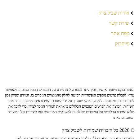
אודות שביל צדק
יצירת קשר
מפת אתר
פייסבוק
האתר הוקם מיוזמה אישית, ובין היתר במטרה לתת מידע על המוצרים המפורסמים בו ולאפשר
ערוץ לקבלת פרטים נוספים ואפשרויות רכישה לחלק מהמוצרים הנזכרים בו. המידע שניתן נכון
ליום כתיבתו, ומבוסס על מחקר אישי שנערך על ידי המחבר. המידע איננו מייצג בהכרח את
השירות, המוצר, את הפרטים הטכניים הכלולים בו או את המחיר הנזכר לצידו. כדי לקבל את
מלוא המידע הרלוונטי על המוצרים יש לפנות למשווקים המורשים ו/או ליצרנים של המוצרים
המוזכרים באתר.
© 2026 כל הזכויות שמורות לשביל צדק
המידע באתר הוא כללי בלבד ואינו מהווה ייעוץ משפטי או תחליף