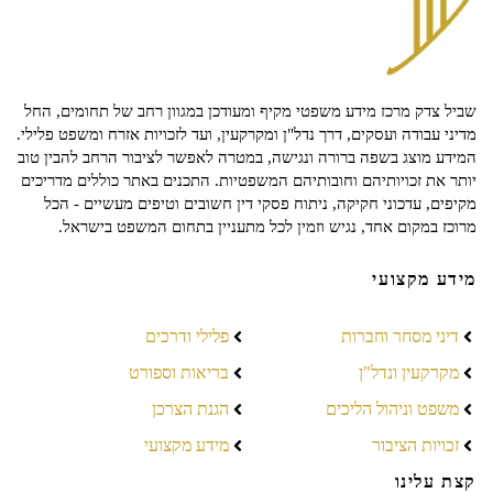
שביל צדק מרכז מידע משפטי מקיף ומעודכן במגוון רחב של תחומים, החל
מדיני עבודה ועסקים, דרך נדל"ן ומקרקעין, ועד לזכויות אזרח ומשפט פלילי.
המידע מוצג בשפה ברורה ונגישה, במטרה לאפשר לציבור הרחב להבין טוב
יותר את זכויותיהם וחובותיהם המשפטיות. התכנים באתר כוללים מדריכים
מקיפים, עדכוני חקיקה, ניתוח פסקי דין חשובים וטיפים מעשיים - הכל
מרוכז במקום אחד, נגיש וזמין לכל מתעניין בתחום המשפט בישראל.
מידע מקצועי
דיני מסחר וחברות
פלילי ודרכים
מקרקעין ונדל"ן
בריאות וספורט
משפט וניהול הליכים
הגנת הצרכן
זכויות הציבור
מידע מקצועי
קצת עלינו