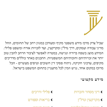
שביל צדק מרכז מידע משפטי מקיף ומעודכן במגוון רחב של תחומים, החל
מדיני עבודה ועסקים, דרך נדל"ן ומקרקעין, ועד לזכויות אזרח ומשפט פלילי.
המידע מוצג בשפה ברורה ונגישה, במטרה לאפשר לציבור הרחב להבין טוב
יותר את זכויותיהם וחובותיהם המשפטיות. התכנים באתר כוללים מדריכים
מקיפים, עדכוני חקיקה, ניתוח פסקי דין חשובים וטיפים מעשיים - הכל
מרוכז במקום אחד, נגיש וזמין לכל מתעניין בתחום המשפט בישראל.
מידע מקצועי
דיני מסחר וחברות
פלילי ודרכים
מקרקעין ונדל"ן
בריאות וספורט