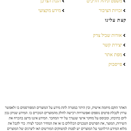
משפט וניהול הליכים
הגנת הצרכן
זכויות הציבור
מידע מקצועי
קצת עלינו
אודות שביל צדק
יצירת קשר
מפת אתר
פייסבוק
האתר הוקם מיוזמה אישית, ובין היתר במטרה לתת מידע על המוצרים המפורסמים בו ולאפשר
ערוץ לקבלת פרטים נוספים ואפשרויות רכישה לחלק מהמוצרים הנזכרים בו. המידע שניתן נכון
ליום כתיבתו, ומבוסס על מחקר אישי שנערך על ידי המחבר. המידע איננו מייצג בהכרח את
השירות, המוצר, את הפרטים הטכניים הכלולים בו או את המחיר הנזכר לצידו. כדי לקבל את
מלוא המידע הרלוונטי על המוצרים יש לפנות למשווקים המורשים ו/או ליצרנים של המוצרים