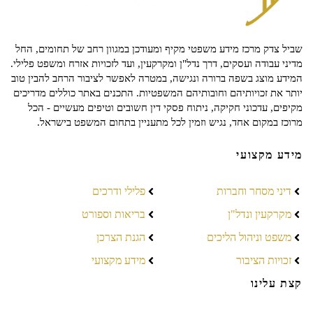
שביל צדק מרכז מידע משפטי מקיף ומעודכן במגוון רחב של תחומים, החל
מדיני עבודה ועסקים, דרך נדל"ן ומקרקעין, ועד לזכויות אזרח ומשפט פלילי.
המידע מוצג בשפה ברורה ונגישה, במטרה לאפשר לציבור הרחב להבין טוב
יותר את זכויותיהם וחובותיהם המשפטיות. התכנים באתר כוללים מדריכים
מקיפים, עדכוני חקיקה, ניתוח פסקי דין חשובים וטיפים מעשיים - הכל
מרוכז במקום אחד, נגיש וזמין לכל מתעניין בתחום המשפט בישראל.
מידע מקצועי
דיני מסחר וחברות
פלילי ודרכים
מקרקעין ונדל"ן
בריאות וספורט
משפט וניהול הליכים
הגנת הצרכן
זכויות הציבור
מידע מקצועי
קצת עלינו