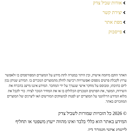
אודות שביל צדק
יצירת קשר
מפת אתר
פייסבוק
האתר הוקם מיוזמה אישית, ובין היתר במטרה לתת מידע על המוצרים המפורסמים בו ולאפשר
ערוץ לקבלת פרטים נוספים ואפשרויות רכישה לחלק מהמוצרים הנזכרים בו. המידע שניתן נכון
ליום כתיבתו, ומבוסס על מחקר אישי שנערך על ידי המחבר. המידע איננו מייצג בהכרח את
השירות, המוצר, את הפרטים הטכניים הכלולים בו או את המחיר הנזכר לצידו. כדי לקבל את
מלוא המידע הרלוונטי על המוצרים יש לפנות למשווקים המורשים ו/או ליצרנים של המוצרים
המוזכרים באתר.
© 2026 כל הזכויות שמורות לשביל צדק
המידע באתר הוא כללי בלבד ואינו מהווה ייעוץ משפטי או תחליף
לייעוץ אישי מעורך דין.