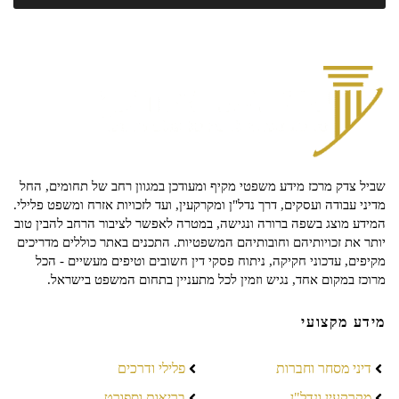
שביל צדק מרכז מידע משפטי מקיף ומעודכן במגוון רחב של תחומים, החל
מדיני עבודה ועסקים, דרך נדל"ן ומקרקעין, ועד לזכויות אזרח ומשפט פלילי.
המידע מוצג בשפה ברורה ונגישה, במטרה לאפשר לציבור הרחב להבין טוב
יותר את זכויותיהם וחובותיהם המשפטיות. התכנים באתר כוללים מדריכים
מקיפים, עדכוני חקיקה, ניתוח פסקי דין חשובים וטיפים מעשיים - הכל
מרוכז במקום אחד, נגיש וזמין לכל מתעניין בתחום המשפט בישראל.
מידע מקצועי
דיני מסחר וחברות
פלילי ודרכים
מקרקעין ונדל"ן
בריאות וספורט