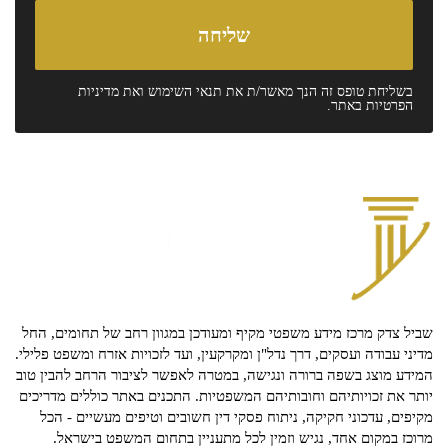
בשליחת טופס זה הנך מאשר/ת את
תנאי השימוש
ואת
מדיניות
הפרטיות
באתר.
שביל צדק מרכז מידע משפטי מקיף ומעודכן במגוון רחב של תחומים, החל
מדיני עבודה ועסקים, דרך נדל"ן ומקרקעין, ועד לזכויות אזרח ומשפט פלילי.
המידע מוצג בשפה ברורה ונגישה, במטרה לאפשר לציבור הרחב להבין טוב
יותר את זכויותיהם וחובותיהם המשפטיות. התכנים באתר כוללים מדריכים
מקיפים, עדכוני חקיקה, ניתוח פסקי דין חשובים וטיפים מעשיים - הכל
מרוכז במקום אחד, נגיש וזמין לכל מתעניין בתחום המשפט בישראל.