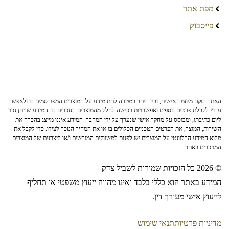
מפת אתר
פייסבוק
האתר הוקם מיוזמה אישית, ובין היתר במטרה לתת מידע על המוצרים המפורסמים בו ולאפשר
ערוץ לקבלת פרטים נוספים ואפשרויות רכישה לחלק מהמוצרים הנזכרים בו. המידע שניתן נכון
ליום כתיבתו, ומבוסס על מחקר אישי שנערך על ידי המחבר. המידע איננו מייצג בהכרח את
השירות, המוצר, את הפרטים הטכניים הכלולים בו או את המחיר הנזכר לצידו. כדי לקבל את
מלוא המידע הרלוונטי על המוצרים יש לפנות למשווקים המורשים ו/או ליצרנים של המוצרים
המוזכרים באתר.
© 2026 כל הזכויות שמורות לשביל צדק
המידע באתר הוא כללי בלבד ואינו מהווה ייעוץ משפטי או תחליף
לייעוץ אישי מעורך דין.
מדיניות פרטיות
תנאי שימוש