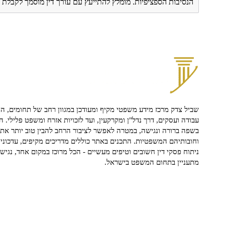
הנסיבות הספציפיות. מומלץ להתייעץ עם עורך דין מוסמך לקבל
שביל צדק מרכז מידע משפטי מקיף ומעודכן במגוון רחב של תחומים, הח
עבודה ועסקים, דרך נדל"ן ומקרקעין, ועד לזכויות אזרח ומשפט פלילי. ה
בשפה ברורה ונגישה, במטרה לאפשר לציבור הרחב להבין טוב יותר את ז
וחובותיהם המשפטיות. התכנים באתר כוללים מדריכים מקיפים, עדכוני 
ניתוח פסקי דין חשובים וטיפים מעשיים - הכל מרוכז במקום אחד, נגיש ו
מתעניין בתחום המשפט בישראל.