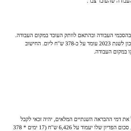
 העבודה שהעובד צבר.
 בהסכמי העבודה ובהתאם לוותק העובד במקום העבודה.
שער התשלום לכל יום הבראה מתפרסם בצווי הרחבה ונכון לשנת 2023 עומד על כ-378 ש"ח ליום. החישוב
 במקום העבודה.
 את דמי ההבראה השנתיים המלאים, יהיה זכאי לקבל
תשלום רטרואקטיבי. אם הוא מצטבר על 17 ימי הבראה, סכום הפדיון שלו יעמוד על 6,426 ש"ח (17 ימים * 378