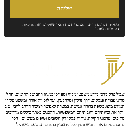
בשליחת טופס זה הנך מאשר/ת את
תנאי השימוש
ואת
מדיניות
הפרטיות
באתר.
שביל צדק מרכז מידע משפטי מקיף ומעודכן במגוון רחב של תחומים, החל
מדיני עבודה ועסקים, דרך נדל"ן ומקרקעין, ועד לזכויות אזרח ומשפט פלילי.
המידע מוצג בשפה ברורה ונגישה, במטרה לאפשר לציבור הרחב להבין טוב
יותר את זכויותיהם וחובותיהם המשפטיות. התכנים באתר כוללים מדריכים
מקיפים, עדכוני חקיקה, ניתוח פסקי דין חשובים וטיפים מעשיים - הכל
מרוכז במקום אחד, נגיש וזמין לכל מתעניין בתחום המשפט בישראל.