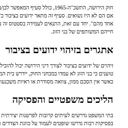
חוק הירושה, התשכ"ה-1965, כולל סע
אם הם לא היו נשואים. סעיף זה מתאר ידועים בציבור כ"
אחד מהם". יחד עם זאת, התנאים לעמידה בסטטוס זה עש
חייהם המשותפים של בני הזוג.
אתגרים בזיהוי ידועים בציבור
זיהוים של ידועים בציבור לצורך דיני הירושה יכול להו
טוענים כי בני הזוג לא עמדו במבחני החוק, יידרש בית ה
כאשר אין הסכם ממון, צוואה מסודרת או ראיות משכנעות 
הליכים משפטיים והפסיקה
בתי המשפט נדרשים לעיתים קרובות לפרשנות יצירתית של
בפסיקות רבות נדרשו שופטים לעמוד על כוונת הצדדים 