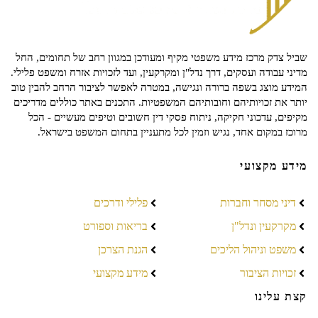
שביל צדק מרכז מידע משפטי מקיף ומעודכן במגוון רחב של תחומים, החל
מדיני עבודה ועסקים, דרך נדל"ן ומקרקעין, ועד לזכויות אזרח ומשפט פלילי.
המידע מוצג בשפה ברורה ונגישה, במטרה לאפשר לציבור הרחב להבין טוב
יותר את זכויותיהם וחובותיהם המשפטיות. התכנים באתר כוללים מדריכים
מקיפים, עדכוני חקיקה, ניתוח פסקי דין חשובים וטיפים מעשיים - הכל
מרוכז במקום אחד, נגיש וזמין לכל מתעניין בתחום המשפט בישראל.
מידע מקצועי
דיני מסחר וחברות
פלילי ודרכים
מקרקעין ונדל"ן
בריאות וספורט
משפט וניהול הליכים
הגנת הצרכן
זכויות הציבור
מידע מקצועי
קצת עלינו