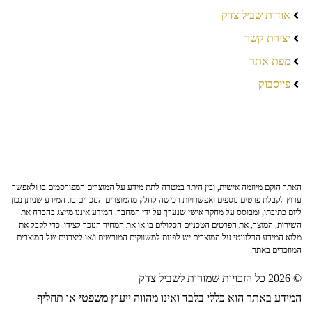
אודות שביל צדק
יצירת קשר
מפת אתר
פייסבוק
האתר הוקם מיוזמה אישית, ובין היתר במטרה לתת מידע על המוצרים המפורסמים בו ולאפשר
ערוץ לקבלת פרטים נוספים ואפשרויות רכישה לחלק מהמוצרים הנזכרים בו. המידע שניתן נכון
ליום כתיבתו, ומבוסס על מחקר אישי שנערך על ידי המחבר. המידע איננו מייצג בהכרח את
השירות, המוצר, את הפרטים הטכניים הכלולים בו או את המחיר הנזכר לצידו. כדי לקבל את
מלוא המידע הרלוונטי על המוצרים יש לפנות למשווקים המורשים ו/או ליצרנים של המוצרים
המוזכרים באתר.
© 2026 כל הזכויות שמורות לשביל צדק
המידע באתר הוא כללי בלבד ואינו מהווה ייעוץ משפטי או תחליף