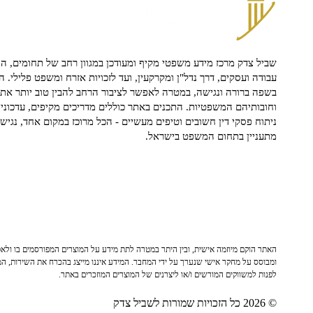
שביל צדק מרכז מידע משפטי מקיף ומעודכן במגוון רחב של תחומים, הח
עבודה ועסקים, דרך נדל"ן ומקרקעין, ועד לזכויות אזרח ומשפט פלילי. ה
בשפה ברורה ונגישה, במטרה לאפשר לציבור הרחב להבין טוב יותר את ז
וחובותיהם המשפטיות. התכנים באתר כוללים מדריכים מקיפים, עדכוני 
ניתוח פסקי דין חשובים וטיפים מעשיים - הכל מרוכז במקום אחד, נגיש ו
מתעניין בתחום המשפט בישראל.
האתר הוקם מיוזמה אישית, ובין היתר במטרה לתת מידע על המוצרים המפורסמים בו ולאפש
ומבוסס על מחקר אישי שנערך על ידי המחבר. המידע איננו מייצג בהכרח את השירות, המו
לפנות למשווקים המורשים ו/או ליצרנים של המוצרים המוזכרים באתר.
© 2026 כל הזכויות שמורות לשביל צדק