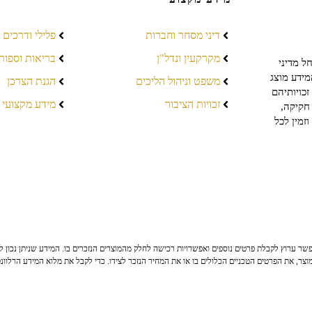
דיני מסחר וחברות
פלילי ודרכים
מקרקעין ונדל"ן
בריאות וספור
ל מדיני
מידע מוצג
משפט וניהול הליכים
הגנת הצרכן
כויותיהם
זכויות הציבור
מידע מקצועי
חקיקה,
זמין לכל
ר ערוץ לקבלת פרטים נוספים ואפשרויות רכישה לחלק מהמוצרים הנזכרים בו. המידע שניתן נכון לי
צר, את הפרטים הטכניים הכלולים בו או את המחיר הנזכר לצידו. כדי לקבל את מלוא המידע הרלוונ