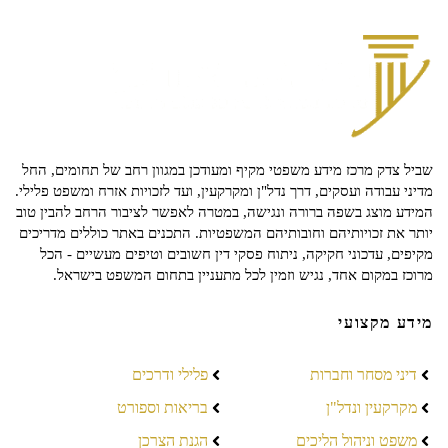
שביל צדק מרכז מידע משפטי מקיף ומעודכן במגוון רחב של תחומים, החל
מדיני עבודה ועסקים, דרך נדל"ן ומקרקעין, ועד לזכויות אזרח ומשפט פלילי.
המידע מוצג בשפה ברורה ונגישה, במטרה לאפשר לציבור הרחב להבין טוב
יותר את זכויותיהם וחובותיהם המשפטיות. התכנים באתר כוללים מדריכים
מקיפים, עדכוני חקיקה, ניתוח פסקי דין חשובים וטיפים מעשיים - הכל
מרוכז במקום אחד, נגיש וזמין לכל מתעניין בתחום המשפט בישראל.
מידע מקצועי
דיני מסחר וחברות
פלילי ודרכים
מקרקעין ונדל"ן
בריאות וספורט
משפט וניהול הליכים
הגנת הצרכן