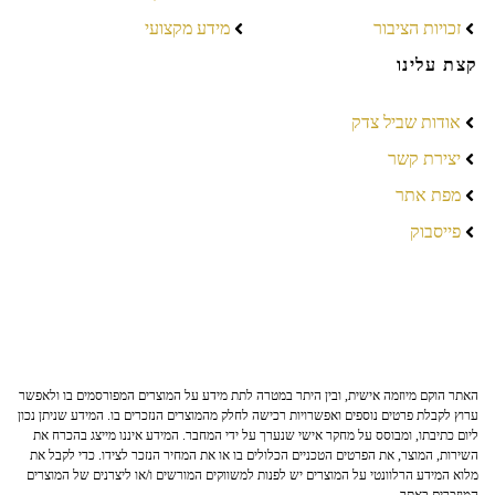
זכויות הציבור
מידע מקצועי
קצת עלינו
אודות שביל צדק
יצירת קשר
מפת אתר
פייסבוק
האתר הוקם מיוזמה אישית, ובין היתר במטרה לתת מידע על המוצרים המפורסמים בו ולאפשר
ערוץ לקבלת פרטים נוספים ואפשרויות רכישה לחלק מהמוצרים הנזכרים בו. המידע שניתן נכון
ליום כתיבתו, ומבוסס על מחקר אישי שנערך על ידי המחבר. המידע איננו מייצג בהכרח את
השירות, המוצר, את הפרטים הטכניים הכלולים בו או את המחיר הנזכר לצידו. כדי לקבל את
מלוא המידע הרלוונטי על המוצרים יש לפנות למשווקים המורשים ו/או ליצרנים של המוצרים
המוזכרים באתר.