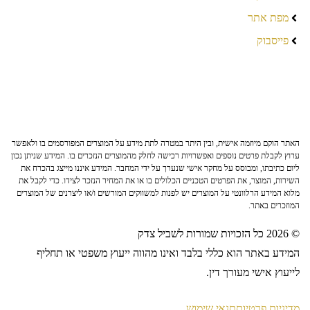
מפת אתר
פייסבוק
האתר הוקם מיוזמה אישית, ובין היתר במטרה לתת מידע על המוצרים המפורסמים בו ולאפשר
ערוץ לקבלת פרטים נוספים ואפשרויות רכישה לחלק מהמוצרים הנזכרים בו. המידע שניתן נכון
ליום כתיבתו, ומבוסס על מחקר אישי שנערך על ידי המחבר. המידע איננו מייצג בהכרח את
השירות, המוצר, את הפרטים הטכניים הכלולים בו או את המחיר הנזכר לצידו. כדי לקבל את
מלוא המידע הרלוונטי על המוצרים יש לפנות למשווקים המורשים ו/או ליצרנים של המוצרים
המוזכרים באתר.
© 2026 כל הזכויות שמורות לשביל צדק
המידע באתר הוא כללי בלבד ואינו מהווה ייעוץ משפטי או תחליף
לייעוץ אישי מעורך דין.
מדיניות פרטיות
תנאי שימוש