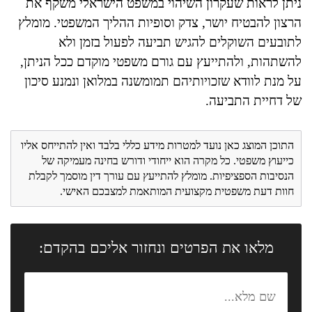
ניתן לראות שעקרון השיהוי במשפט הישראלי משקף את
הרצון להבטיח יושר, צדק וסופיות ההליך המשפטי. מומלץ
לתובעים השוקלים להגיש תביעה לפעול בזמן ולא
להשתהות, ולהתייעץ עם גורם משפטי מוקדם ככל הניתן,
על מנת לוודא שזכויותיהם תמומשנה במלואן ונמנע סיכון
של דחיית התביעה.
התוכן המוצג כאן נועד למטרות מידע כללי בלבד ואין להתייחס אליו
כייעוץ משפטי. כל מקרה הוא ייחודי ודורש בחינה מעמיקה של
הנסיבות הספציפיות. מומלץ להתייעץ עם עורך דין מוסמך לקבלת
חוות דעת משפטית מקצועית המותאמת למצבכם האישי.
מלאו את הפרטים ונחזור אליכם בהקדם: