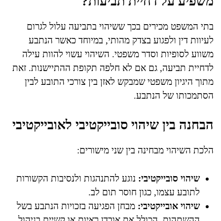
משפיע על דחיית תביעות?
בתי המשפט מכירים בכך ששיהוי בתביעה עלול לגרום
לעיוות דין ולפגוע בצדק מהותי, במיוחד כאשר הנתבע
משווע לסופיות וסדר משפטי. השיהוי עשוי להוות עילה
לדחיית תביעה, גם אם לא חלפה תקופת ההתיישנות. זאת
מתוך היגיון משפטי שמבקש לאזן בין צורכי התובע לבין
הסתמכותו של הנתבע.
הבחנה בין שיהוי סובייקטיבי לאובייקטיבי
הלכת השיהוי מבחינה בין שני מישורים:
שיהוי סובייקטיבי:
נוגע להתנהגות ולנסיבות הקשורות
לתובע עצמו, כגון חוסר תום לב.
שיהוי אובייקטיבי:
מבחן הפגיעה בזכויות הנתבע בשל
ההשתהות, הכולל את אובדן ראיות או קשיים בניהול