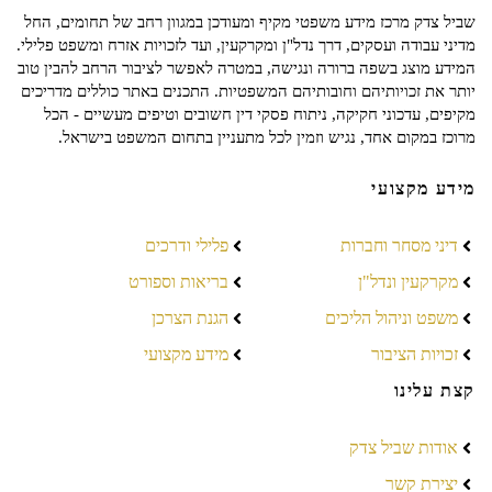
שביל צדק מרכז מידע משפטי מקיף ומעודכן במגוון רחב של תחומים, החל
מדיני עבודה ועסקים, דרך נדל"ן ומקרקעין, ועד לזכויות אזרח ומשפט פלילי.
המידע מוצג בשפה ברורה ונגישה, במטרה לאפשר לציבור הרחב להבין טוב
יותר את זכויותיהם וחובותיהם המשפטיות. התכנים באתר כוללים מדריכים
מקיפים, עדכוני חקיקה, ניתוח פסקי דין חשובים וטיפים מעשיים - הכל
מרוכז במקום אחד, נגיש וזמין לכל מתעניין בתחום המשפט בישראל.
מידע מקצועי
דיני מסחר וחברות
פלילי ודרכים
מקרקעין ונדל"ן
בריאות וספורט
משפט וניהול הליכים
הגנת הצרכן
זכויות הציבור
מידע מקצועי
קצת עלינו
אודות שביל צדק
יצירת קשר