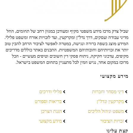
שביל צדק מרכז מידע משפטי מקיף ומעודכן במגוון רחב של תחומים, החל
מדיני עבודה ועסקים, דרך נדל"ן ומקרקעין, ועד לזכויות אזרח ומשפט פלילי.
המידע מוצג בשפה ברורה ונגישה, במטרה לאפשר לציבור הרחב להבין טוב
יותר את זכויותיהם וחובותיהם המשפטיות. התכנים באתר כוללים מדריכים
מקיפים, עדכוני חקיקה, ניתוח פסקי דין חשובים וטיפים מעשיים - הכל
מרוכז במקום אחד, נגיש וזמין לכל מתעניין בתחום המשפט בישראל.
מידע מקצועי
דיני מסחר וחברות
פלילי ודרכים
מקרקעין ונדל"ן
בריאות וספורט
משפט וניהול הליכים
הגנת הצרכן
זכויות הציבור
מידע מקצועי
קצת עלינו