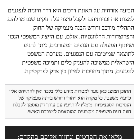
תביעה אזרחית על תאונת דרכים היא דרך חיונית לנפגעים
למצות את זכויותיהם ולקבל פיצוי על הנזקים שנגרמו להם.
התהליך מורכב ודורש הבנה מעמיקה של החוק
והפרוצדורות הרלוונטיות. אולם, עם הייצוג המשפטי הנכון
ושיתוף הפעולה עם הגופים המעורבים, ניתן להגיע
לתוצאה שמיטיבה עם הנפגעים. מערכת המשפט
הישראלית ממשיכה להעניק כלים ותמיכה משפטית
לנפגעים, מתוך מחויבות לאיזון בין צדק לפרקטיקה.
התוכן המוצג כאן נועד למטרות מידע כללי בלבד ואין להתייחס אליו
כייעוץ משפטי. כל מקרה הוא ייחודי ודורש בחינה מעמיקה של
הנסיבות הספציפיות. מומלץ להתייעץ עם עורך דין מוסמך לקבלת
חוות דעת משפטית מקצועית המותאמת למצבכם האישי.
מלאו את הפרטים ונחזור אליכם בהקדם: