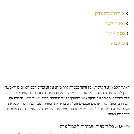
אודות שביל צדק
יצירת קשר
מפת אתר
פייסבוק
האתר הוקם מיוזמה אישית, ובין היתר במטרה לתת מידע על המוצרים המפורסמים בו ולאפשר
ערוץ לקבלת פרטים נוספים ואפשרויות רכישה לחלק מהמוצרים הנזכרים בו. המידע שניתן נכון
ליום כתיבתו, ומבוסס על מחקר אישי שנערך על ידי המחבר. המידע איננו מייצג בהכרח את
השירות, המוצר, את הפרטים הטכניים הכלולים בו או את המחיר הנזכר לצידו. כדי לקבל את
מלוא המידע הרלוונטי על המוצרים יש לפנות למשווקים המורשים ו/או ליצרנים של המוצרים
המוזכרים באתר.
© 2026 כל הזכויות שמורות לשביל צדק