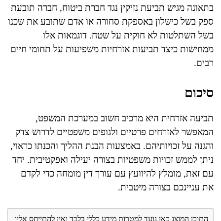
בתאונה מגיש תביעת נזיקין נגד חברת ביטוח, חברה תובעת
ספק בשל כישלון באספקת סחורה או אדם שתובע את שכנו
בשל השתלטות לא חוקית על שטח. דוגמאות אלו
ממחישות כיצד תביעות אזרחיות משפיעות על תחומי חיים
רבים.
סיכום
תביעה אזרחית היא מרכיב חשוב במערכת המשפט,
המאפשר לאזרחים פרטיים ולגופים משפטיים לדרוש צדק
והגנה על זכויותיהם. באמצעות הבנת ההליך והכנתו כראוי,
ניתן לממש זכויות משפטיות בצורה יעילה ואפקטיבית. יחד
עם זאת, מומלץ להיוועץ עם עורך דין מומחה כדי לקדם
את עניינכם בצורה מיטבית.
התוכן המוצג כאן נועד למטרות מידע כללי בלבד ואין להתייחס אליו