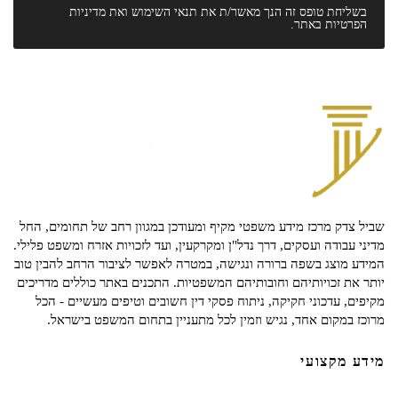
בשליחת טופס זה הנך מאשר/ת את
תנאי השימוש
ואת
מדיניות
הפרטיות
באתר.
שביל צדק מרכז מידע משפטי מקיף ומעודכן במגוון רחב של תחומים, החל
מדיני עבודה ועסקים, דרך נדל"ן ומקרקעין, ועד לזכויות אזרח ומשפט פלילי.
המידע מוצג בשפה ברורה ונגישה, במטרה לאפשר לציבור הרחב להבין טוב
יותר את זכויותיהם וחובותיהם המשפטיות. התכנים באתר כוללים מדריכים
מקיפים, עדכוני חקיקה, ניתוח פסקי דין חשובים וטיפים מעשיים - הכל
מרוכז במקום אחד, נגיש וזמין לכל מתעניין בתחום המשפט בישראל.
מידע מקצועי