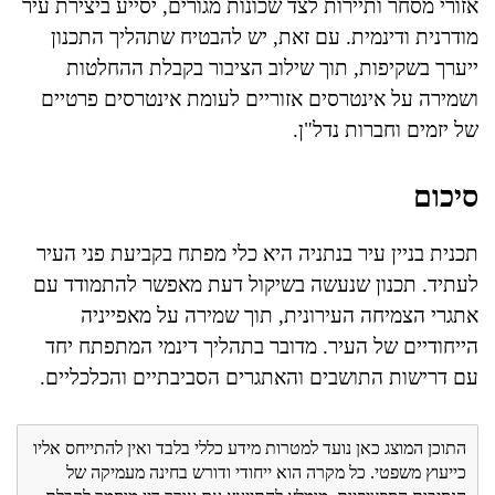
אזורי מסחר ותיירות לצד שכונות מגורים, יסייע ביצירת עיר
מודרנית ודינמית. עם זאת, יש להבטיח שתהליך התכנון
ייערך בשקיפות, תוך שילוב הציבור בקבלת ההחלטות
ושמירה על אינטרסים אזוריים לעומת אינטרסים פרטיים
של יזמים וחברות נדל"ן.
סיכום
תכנית בניין עיר בנתניה היא כלי מפתח בקביעת פני העיר
לעתיד. תכנון שנעשה בשיקול דעת מאפשר להתמודד עם
אתגרי הצמיחה העירונית, תוך שמירה על מאפייניה
הייחודיים של העיר. מדובר בתהליך דינמי המתפתח יחד
עם דרישות התושבים והאתגרים הסביבתיים והכלכליים.
התוכן המוצג כאן נועד למטרות מידע כללי בלבד ואין להתייחס אליו
כייעוץ משפטי. כל מקרה הוא ייחודי ודורש בחינה מעמיקה של