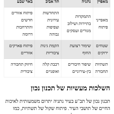
מאפיין
נתניה
תל אביב
באר שבע
התחדשות
פיתוח אזורים
התמקדות
מאפייני
עירונית
חדשים
בתיירות ושילוב
פיתוח
וצפיפות
והתרחבות
מגורים ועסקים
גבוהה
דרומה
שטחים
שימור רצועת
הקמת גינות
פיתוח פארקים
ירוקים
החוף
ציבוריות
אזוריים
תשתיות
שיפור חיבורים
רכבת קלה
חיזוק תחבורה
תחבורה
בין-עירוניים
ואופניים
ציבורית
השלכות מעשיות של תכנון נכון
תכנון נכון של תב"ע בעיר נתניה יתרום משמעותית לאיכות
החיים של תושבי העיר. פיתוח שקול של תשתיות, כמו