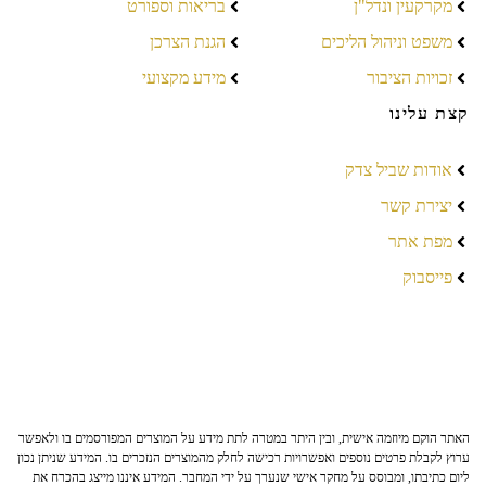
מקרקעין ונדל"ן
בריאות וספורט
משפט וניהול הליכים
הגנת הצרכן
זכויות הציבור
מידע מקצועי
קצת עלינו
אודות שביל צדק
יצירת קשר
מפת אתר
פייסבוק
האתר הוקם מיוזמה אישית, ובין היתר במטרה לתת מידע על המוצרים המפורסמים בו ולאפשר
ערוץ לקבלת פרטים נוספים ואפשרויות רכישה לחלק מהמוצרים הנזכרים בו. המידע שניתן נכון
ליום כתיבתו, ומבוסס על מחקר אישי שנערך על ידי המחבר. המידע איננו מייצג בהכרח את