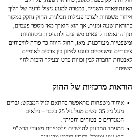
האינתיפאדה השנייה, במטרה למנוע ניצול לרעה של הליך
איחוד משפחות לצרכי פעילות חבלנית. החוק נחקק במקור
כהוראת שעה זמנית, אך הוא הוארך מאז מספר פעמים,
תוך התאמתו לתנאים משתנים ולתפיסות ביטחוניות
ומשפטיות מעודכנות. מאז, החוק היווה כר פורה לוויכוחים
ציבוריים ומשפטיים בנוגע לאיזון בין צרכים לאומיים
לאבטחת החברה לבין זכויות פרט ובעיקר הזכות לחיי
משפחה.
הוראות מרכזיות של החוק
איחוד משפחות מתאפשר בהתאם לגיל המבקש: גברים
מעל גיל 35 ונשים מעל גיל 25 בלבד – גילאים
המוגדרים כ"בטוחים יחסית".
המעמד המוענק לתושבים פלסטינים מאזורי הרש"פ
הוא זמני ומוגבל, ודורש חידוש מדי שנה.