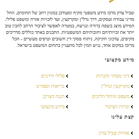
שביל צדק מרכז מידע משפטי מקיף ומעודכן במגוון רחב של תחומים, החל
מדיני עבודה ועסקים, דרך נדל"ן ומקרקעין, ועד לזכויות אזרח ומשפט פלילי.
המידע מוצג בשפה ברורה ונגישה, במטרה לאפשר לציבור הרחב להבין טוב
יותר את זכויותיהם וחובותיהם המשפטיות. התכנים באתר כוללים מדריכים
מקיפים, עדכוני חקיקה, ניתוח פסקי דין חשובים וטיפים מעשיים - הכל
מרוכז במקום אחד, נגיש וזמין לכל מתעניין בתחום המשפט בישראל.
מידע מקצועי
דיני מסחר וחברות
פלילי ודרכים
מקרקעין ונדל"ן
בריאות וספורט
משפט וניהול הליכים
הגנת הצרכן
זכויות הציבור
מידע מקצועי
קצת עלינו
אודות שביל צדק