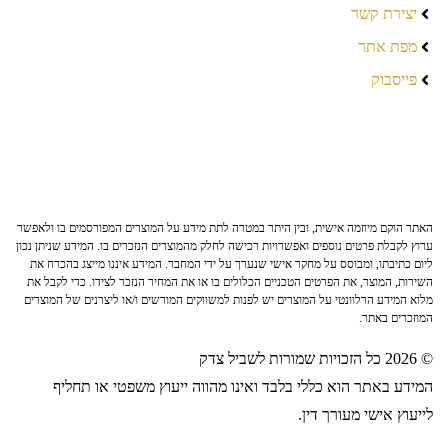
יצירת קשר
מפת אתר
פייסבוק
האתר הוקם מיוזמה אישית, ובין היתר במטרה לתת מידע על המוצרים המפורסמים בו ולאפשר
ערוץ לקבלת פרטים נוספים ואפשרויות רכישה לחלק מהמוצרים הנזכרים בו. המידע שניתן נכון
ליום כתיבתו, ומבוסס על מחקר אישי שנערך על ידי המחבר. המידע איננו מייצג בהכרח את
השירות, המוצר, את הפרטים הטכניים הכלולים בו או את המחיר הנזכר לצידו. כדי לקבל את
מלוא המידע הרלוונטי על המוצרים יש לפנות למשווקים המורשים ו/או ליצרנים של המוצרים
המוזכרים באתר.
© 2026 כל הזכויות שמורות לשביל צדק
המידע באתר הוא כללי בלבד ואינו מהווה ייעוץ משפטי או תחליף
לייעוץ אישי מעורך דין.