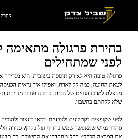
דלג
תוכן
מקרקעי
בחירת פרגולה מתאימה לח
לפני שמתחילים
פרגולה טובה היא לא רק תוספת עיצובית. היא מגדירה א
לצאת החוצה, כמה קל לארח, ואפילו איך נראית הכניסה ל
מנוצלת למרכז החיים של הבית. בחירה פחות מדויקת תי
שלא לקחתם בחשבון.
לפני שקופצים לקטלוגים ולצבעים, כדאי לעצור ולהגדי
פתרון גמיש שמאפשר שמש בחורף וצל בקיץ? סגירה חלקי
את המראה הכללי? ככל שתחדדו את התשובה, כך תדעו לבח