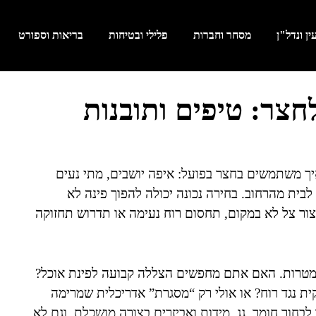
ן ונדל"ן
מסחר וחברות
פלילי ובטיחות
בריאות וספורט
צר: טיפים ותובנות
יך משתמשים בחצר בפועל: איפה יושבים, מתי נעים
בית מהרחוב. בחירה נכונה יכולה להפוך פינה לא
צור צל לא במקום, תחסום רוח נעימה או תדרוש תחזוקה
ר מטרות. האם אתם מחפשים הצללה קבועה לפינת אוכל?
ת נגד רוח? או אולי רק “מסגרת” אדריכלית שמרימה
ור חומר, גג, מידות ואביזרים בצורה מושכלת, וגם לא