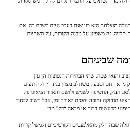
גדולה מדי תשתלט על החצר ותגרום לה להרגיש סגורה.
רגולה מוצלחת היא כזו שגם בערב נעים לשבת בה. אם
ת תלייה, זה משפיע על מבנה הקורות, על תשתיות
ומה שביניהם
יב ותנאי שטח. שתי הבחירות הנפוצות הן עץ
ק מראה חם וטבעי, משתלב מצוין בגינה ירוקה ונעים
לסוג העץ, החשיפה לשמש ולגשם והאזור הגיאוגרפי.
להציע תחזוקה נמוכה יחסית לאורך זמן, אבל חשוב לבחור
הימנע מרעשים ברוח או מראה “דק” מדי.
פרגולה שבה חלק מהאלמנטים דקורטיביים (למשל קורות