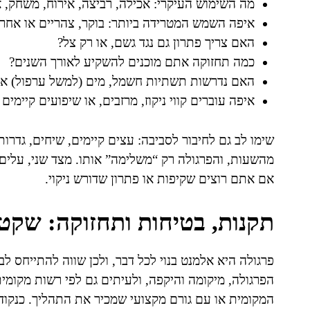
מה השימוש העיקרי: אכילה, רביצה, אירוח, משחק, 
איפה השמש המטרידה ביותר: בוקר, צהריים או אחר
האם צריך פתרון גם נגד גשם, או רק צל?
כמה תחזוקה אתם מוכנים להשקיע לאורך השנים?
האם נדרשות תשתיות חשמל, מים (למשל ערפול) או 
איפה עוברים קווי ניקוז, מרזבים, או שיפועים קיימים
שימו לב גם לחיבור לסביבה: עצים קיימים, שיחים, גדר
מהשעות, והפרגולה רק “משלימה” אותו. מצד שני, עלים ו
אם אתם רוצים שקיפות או פתרון שדורש ניקוי.
תקנות, בטיחות ותחזוקה: שקט 
פרגולה היא אלמנט בנוי לכל דבר, ולכן שווה להתייחס לב
הפרגולה, מיקומה והיקפה, ולעיתים גם לפי רשות מקומי
המקומית או עם גורם מקצועי שמכיר את התהליך. כנקו