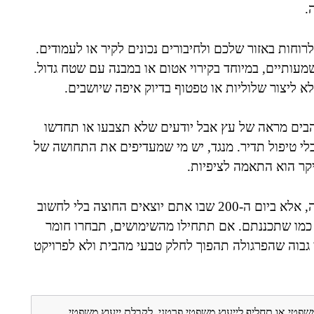
.
רוחות באזור שלכם ולחיבורים נכונים לקיר או לעמודים.
מעותיים, במיוחד בקירוי אטום או במבנה עם שטח גדול.
לא ליצור שלוליות או טפטוף בדיוק איפה שיושבים.
בים מראה של עץ אבל יודעים שלא תצבעו או תחדשו
בלי טיפול תדיר. מנגד, יש מי שמעדיפים את התחושה של
יקר הוא התאמה לציפיות.
בסיום, תזכרו שפרגולה טובה לא נמדדת רק ביום ההתקנה, אלא ביום ה-200 שבו אתם יוצאים החוצה בלי לחשוב
ר כמו שתכננתם. אם תתחילו מהשימושים, תבחרו חומר
 גבוה שהפרגולה תהפוך לחלק טבעי מהבית ולא לפרויקט
משפטי או תחליף לייעוץ משפטי פרטני. לקבלת ייעוץ משפטי