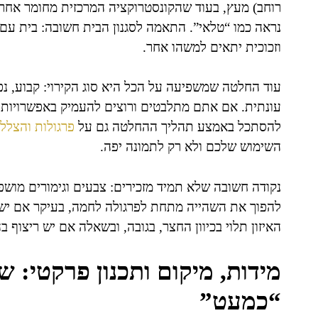
רוחב) מעץ, בעוד שהקונסטרוקציה המרכזית מחומר אחר.
נראה כמו “טלאי”. התאמה לסגנון הבית חשובה: בית עם ק
וזכוכית יתאים למשהו אחר.
עוד החלטה שמשפיעה על הכל היא סוג הקירוי: קבוע, נפתח
עונתית. אם אתם מתלבטים ורוצים להעמיק באפשרויות פ
להסתכל באמצע תהליך ההחלטה גם על
פרגולות והצלל
השימוש שלכם ולא רק לתמונה יפה.
נקודה חשובה שלא תמיד מזכירים: צבעים וגימורים מושפ
להפוך את השהייה מתחת לפרגולה לחמה, בעיקר אם יש גם ק
האיזון תלוי בכיוון החצר, בגובה, ובשאלה אם יש ריצוף ב
מידות, מיקום ותכנון פרקטי: 
“כמעט”