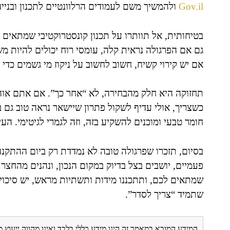
Gov.il
ולהמשיך משם לעמודים הרלוונטיים לתכנון ובנייה
בטיחותית, אל תוותרו על תכנון קונסטרוקטיבי שמתאים ל
גם אם הפרגולה נראית קלה, עומסי רוח יכולים להיות מש
אם יש קירוי קשיח, חשוב לחשוב על ניקוז מי גשמים כדי 
תחזוקה היא חלק מהבחירה, לא “אחר כך”. אם אתם אוה
כשצריך, אולי עדיף לשקול פתרון שיישאר נראה טוב גם 
חומר טבעי ומוכנים להשקיע בזה, וזה לגמרי לגיטימי. הע
פעמיים, יושבים בצל בדיוק במקום הנכון, ונהנים מהחצ
שמתאים לכם, ותתכננו מידות ותשתיות מראש, יש סיכוי
שתמיד “צריך לסדר”.
המידע המובא במאמר זה הינו מידע כללי בלבד ואינו מהווה ייעוץ 