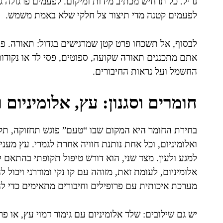
גריל. כל תרחיש מכתיב מידות ומיקום. לפעמים פרגולה 
לפעמים קטנה מדי תיצור צל חלקי שלא באמת משמש.
לבסוף, אל תשכחו פרט קטן שמרגישים בגדול: תאורה. פ
אתם מתכננים תאורה שקועה, ספוטים, פסי לד או נקודו
החשמל ועל נראות החיבורים.
חומרים וסגנון: עץ, אלומיניום 
בחירת החומר היא המקום שבו “טעם” פוגש תחזוקה, תקצ
ואלומיניום, וכל אחת נותנת חוויה אחרת לגמרי. עץ מעני
למגע ולעין. מצד שני, הוא דורש טיפול תקופתי בהתאם 
אלומיניום, לעומת זאת, מזוהה עם קו נקי ומודרני ויכול 
מערכת איכותית עם פרופילים וחיבורים מתאימים כדי ל
יש גם שילובים: שלד אלומיניום עם גימור דמוי עץ, או 