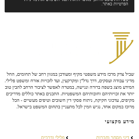
הפרטיות
באתר.
שביל צדק מרכז מידע משפטי מקיף ומעודכן במגוון רחב של תחומים, החל
מדיני עבודה ועסקים, דרך נדל"ן ומקרקעין, ועד לזכויות אזרח ומשפט פלילי.
המידע מוצג בשפה ברורה ונגישה, במטרה לאפשר לציבור הרחב להבין טוב
יותר את זכויותיהם וחובותיהם המשפטיות. התכנים באתר כוללים מדריכים
מקיפים, עדכוני חקיקה, ניתוח פסקי דין חשובים וטיפים מעשיים - הכל
מרוכז במקום אחד, נגיש וזמין לכל מתעניין בתחום המשפט בישראל.
מידע מקצועי
דיני מסחר וחברות
פלילי ודרכים