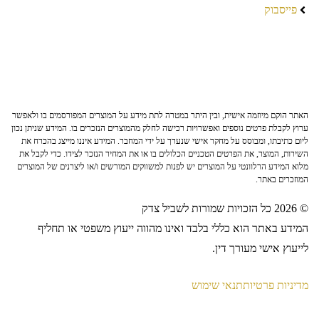
פייסבוק
האתר הוקם מיוזמה אישית, ובין היתר במטרה לתת מידע על המוצרים המפורסמים בו ולאפשר
ערוץ לקבלת פרטים נוספים ואפשרויות רכישה לחלק מהמוצרים הנזכרים בו. המידע שניתן נכון
ליום כתיבתו, ומבוסס על מחקר אישי שנערך על ידי המחבר. המידע איננו מייצג בהכרח את
השירות, המוצר, את הפרטים הטכניים הכלולים בו או את המחיר הנזכר לצידו. כדי לקבל את
מלוא המידע הרלוונטי על המוצרים יש לפנות למשווקים המורשים ו/או ליצרנים של המוצרים
המוזכרים באתר.
© 2026 כל הזכויות שמורות לשביל צדק
המידע באתר הוא כללי בלבד ואינו מהווה ייעוץ משפטי או תחליף
לייעוץ אישי מעורך דין.
מדיניות פרטיות
תנאי שימוש