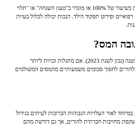
נקודות זיכוי ניתנות להורים לילד עד גיל 18, הסובל מנכות בשיעור של 100% או מוגדר כ"טעון השגחה" או "תלוי
פואיים ופירוט תפקוד הילד. הנכות יכולה לכלול בעיות
ות.
גובה המס?
בישראל, כל נקודת זיכוי שווה לסכום של כ-2,796 ש"ח בשנה (נכון לשנת 2023). אם מתגלות זכויות ליותר
להורים לחסוך סכומים משמעותיים מהמסים המשולמים
וחד לאור העלויות הגבוהות הכרוכות לעיתים בגידול
משקפת מחויבות חברתית להורים, אך גם דורשת מהם