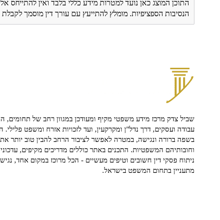
התוכן המוצג כאן נועד למטרות מידע כללי בלבד ואין להתייחס אלי
הנסיבות הספציפיות. מומלץ להתייעץ עם עורך דין מוסמך לקבל
שביל צדק מרכז מידע משפטי מקיף ומעודכן במגוון רחב של תחומים, הח
עבודה ועסקים, דרך נדל"ן ומקרקעין, ועד לזכויות אזרח ומשפט פלילי. ה
בשפה ברורה ונגישה, במטרה לאפשר לציבור הרחב להבין טוב יותר את ז
וחובותיהם המשפטיות. התכנים באתר כוללים מדריכים מקיפים, עדכוני 
ניתוח פסקי דין חשובים וטיפים מעשיים - הכל מרוכז במקום אחד, נגיש ו
מתעניין בתחום המשפט בישראל.