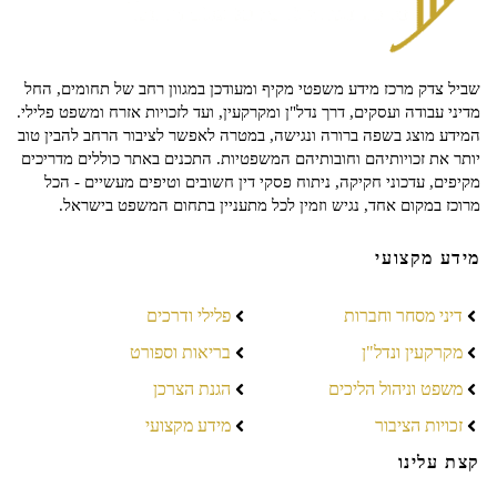
שביל צדק מרכז מידע משפטי מקיף ומעודכן במגוון רחב של תחומים, החל
מדיני עבודה ועסקים, דרך נדל"ן ומקרקעין, ועד לזכויות אזרח ומשפט פלילי.
המידע מוצג בשפה ברורה ונגישה, במטרה לאפשר לציבור הרחב להבין טוב
יותר את זכויותיהם וחובותיהם המשפטיות. התכנים באתר כוללים מדריכים
מקיפים, עדכוני חקיקה, ניתוח פסקי דין חשובים וטיפים מעשיים - הכל
מרוכז במקום אחד, נגיש וזמין לכל מתעניין בתחום המשפט בישראל.
מידע מקצועי
דיני מסחר וחברות
פלילי ודרכים
מקרקעין ונדל"ן
בריאות וספורט
משפט וניהול הליכים
הגנת הצרכן
זכויות הציבור
מידע מקצועי
קצת עלינו