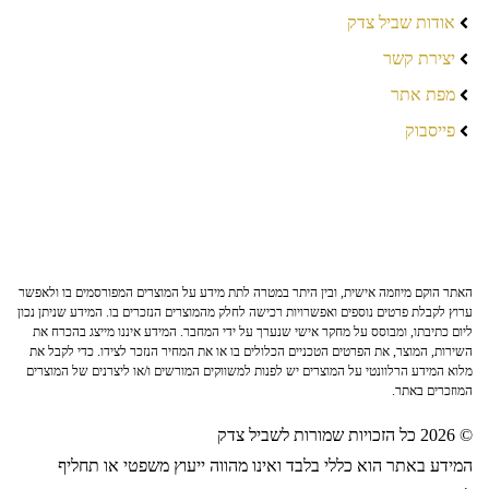
אודות שביל צדק
יצירת קשר
מפת אתר
פייסבוק
האתר הוקם מיוזמה אישית, ובין היתר במטרה לתת מידע על המוצרים המפורסמים בו ולאפשר
ערוץ לקבלת פרטים נוספים ואפשרויות רכישה לחלק מהמוצרים הנזכרים בו. המידע שניתן נכון
ליום כתיבתו, ומבוסס על מחקר אישי שנערך על ידי המחבר. המידע איננו מייצג בהכרח את
השירות, המוצר, את הפרטים הטכניים הכלולים בו או את המחיר הנזכר לצידו. כדי לקבל את
מלוא המידע הרלוונטי על המוצרים יש לפנות למשווקים המורשים ו/או ליצרנים של המוצרים
המוזכרים באתר.
© 2026 כל הזכויות שמורות לשביל צדק
המידע באתר הוא כללי בלבד ואינו מהווה ייעוץ משפטי או תחליף