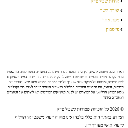
אודות שביל צדק
יצירת קשר
מפת אתר
פייסבוק
האתר הוקם מיוזמה אישית, ובין היתר במטרה לתת מידע על המוצרים המפורסמים בו ולאפשר
ערוץ לקבלת פרטים נוספים ואפשרויות רכישה לחלק מהמוצרים הנזכרים בו. המידע שניתן נכון
ליום כתיבתו, ומבוסס על מחקר אישי שנערך על ידי המחבר. המידע איננו מייצג בהכרח את
השירות, המוצר, את הפרטים הטכניים הכלולים בו או את המחיר הנזכר לצידו. כדי לקבל את
מלוא המידע הרלוונטי על המוצרים יש לפנות למשווקים המורשים ו/או ליצרנים של המוצרים
המוזכרים באתר.
© 2026 כל הזכויות שמורות לשביל צדק
המידע באתר הוא כללי בלבד ואינו מהווה ייעוץ משפטי או תחליף
לייעוץ אישי מעורך דין.