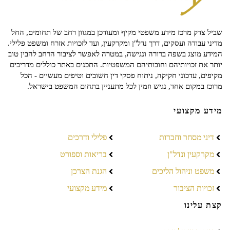
שביל צדק מרכז מידע משפטי מקיף ומעודכן במגוון רחב של תחומים, החל
מדיני עבודה ועסקים, דרך נדל"ן ומקרקעין, ועד לזכויות אזרח ומשפט פלילי.
המידע מוצג בשפה ברורה ונגישה, במטרה לאפשר לציבור הרחב להבין טוב
יותר את זכויותיהם וחובותיהם המשפטיות. התכנים באתר כוללים מדריכים
מקיפים, עדכוני חקיקה, ניתוח פסקי דין חשובים וטיפים מעשיים - הכל
מרוכז במקום אחד, נגיש וזמין לכל מתעניין בתחום המשפט בישראל.
מידע מקצועי
דיני מסחר וחברות
פלילי ודרכים
מקרקעין ונדל"ן
בריאות וספורט
משפט וניהול הליכים
הגנת הצרכן
זכויות הציבור
מידע מקצועי
קצת עלינו