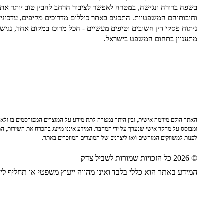
בשפה ברורה ונגישה, במטרה לאפשר לציבור הרחב להבין טוב יותר את ז
וחובותיהם המשפטיות. התכנים באתר כוללים מדריכים מקיפים, עדכוני 
ניתוח פסקי דין חשובים וטיפים מעשיים - הכל מרוכז במקום אחד, נגיש ו
מתעניין בתחום המשפט בישראל.
האתר הוקם מיוזמה אישית, ובין היתר במטרה לתת מידע על המוצרים המפורסמים בו ולאפש
ומבוסס על מחקר אישי שנערך על ידי המחבר. המידע איננו מייצג בהכרח את השירות, המו
לפנות למשווקים המורשים ו/או ליצרנים של המוצרים המוזכרים באתר.
© 2026 כל הזכויות שמורות לשביל צדק
המידע באתר הוא כללי בלבד ואינו מהווה ייעוץ משפטי או תחליף לייע