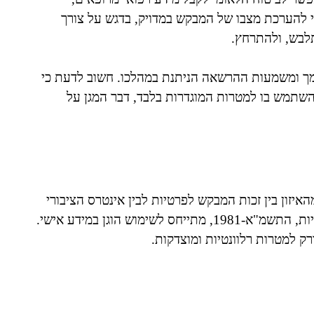
י להערכת מצבו של המבקש במדויק, בדגש על צורך
תלבש, ולהתרחץ.
ך ומשמעות ההרשאה הניתנת במהלכו. חשוב לדעת כי
השתמש בו למטרות המוגדרות בלבד, דבר המגן על
איזון בין זכות המבקש לפרטיות לבין אינטרס הציבורי
לוודא זכאות אמיתית לגמלה. סעיף 32 לחוק הגנת הפרטיות, התשמ"א-1981, מתייחס לשימוש הוגן במידע אישי.
ק למטרות רלוונטיות ומוצדקות.