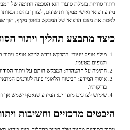
ויתור סודיות בגמלת סיעוד הוא הסכמה חתומה של המב
מידע רפואי ואישי ממקורות שונים, לצורך בחינת זכאותו
לאמת את מצבו הרפואי של המבקש באופן מקיף, תוך שמיר
כיצד מתבצע תהליך ויתור הסוד
מילוי טופס ייעודי: המבקש נדרש למלא טופס ויתור ס
ולגופים מטעמו.
חתימה על ההצהרה: המבקש חותם על ויתור הסודי
איסוף המידע: הביטוח הלאומי פונה לגורמים המתאימ
בדיקותיו.
שימוש לצרכים מוגדרים: המידע שנאסף ישמש אך ורק
היבטים מרכזיים וחשיבות ויתור
ויתור הסודיות מהווה שלב חשוב בתהליך, כיוון שהוא מא