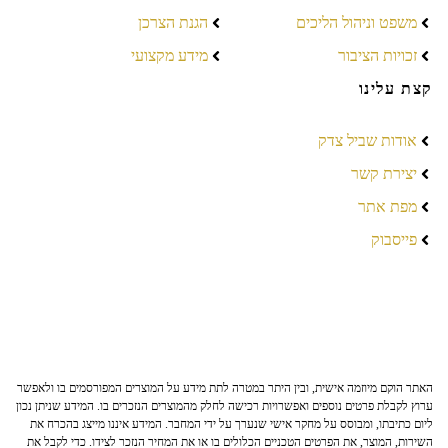
משפט וניהול הליכים
הגנת הצרכן
זכויות הציבור
מידע מקצועי
קצת עלינו
אודות שביל צדק
יצירת קשר
מפת אתר
פייסבוק
האתר הוקם מיוזמה אישית, ובין היתר במטרה לתת מידע על המוצרים המפורסמים בו ולאפשר
ערוץ לקבלת פרטים נוספים ואפשרויות רכישה לחלק מהמוצרים הנזכרים בו. המידע שניתן נכון
ליום כתיבתו, ומבוסס על מחקר אישי שנערך על ידי המחבר. המידע איננו מייצג בהכרח את
השירות, המוצר, את הפרטים הטכניים הכלולים בו או את המחיר הנזכר לצידו. כדי לקבל את