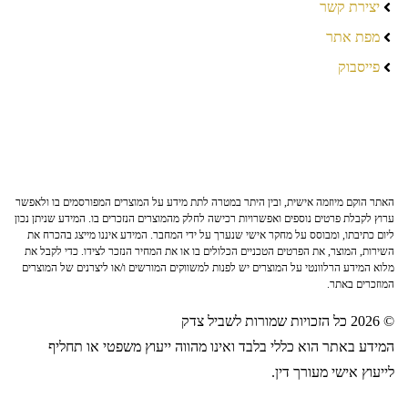
יצירת קשר
מפת אתר
פייסבוק
האתר הוקם מיוזמה אישית, ובין היתר במטרה לתת מידע על המוצרים המפורסמים בו ולאפשר
ערוץ לקבלת פרטים נוספים ואפשרויות רכישה לחלק מהמוצרים הנזכרים בו. המידע שניתן נכון
ליום כתיבתו, ומבוסס על מחקר אישי שנערך על ידי המחבר. המידע איננו מייצג בהכרח את
השירות, המוצר, את הפרטים הטכניים הכלולים בו או את המחיר הנזכר לצידו. כדי לקבל את
מלוא המידע הרלוונטי על המוצרים יש לפנות למשווקים המורשים ו/או ליצרנים של המוצרים
המוזכרים באתר.
© 2026 כל הזכויות שמורות לשביל צדק
המידע באתר הוא כללי בלבד ואינו מהווה ייעוץ משפטי או תחליף
לייעוץ אישי מעורך דין.