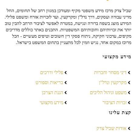
שביל צדק מרכז מידע משפטי מקיף ומעודכן במגוון רחב של תחומים, החל
מדיני עבודה ועסקים, דרך נדל"ן ומקרקעין, ועד לזכויות אזרח ומשפט פלילי.
המידע מוצג בשפה ברורה ונגישה, במטרה לאפשר לציבור הרחב להבין טוב
יותר את זכויותיהם וחובותיהם המשפטיות. התכנים באתר כוללים מדריכים
מקיפים, עדכוני חקיקה, ניתוח פסקי דין חשובים וטיפים מעשיים - הכל
מרוכז במקום אחד, נגיש וזמין לכל מתעניין בתחום המשפט בישראל.
מידע מקצועי
דיני מסחר וחברות
פלילי ודרכים
מקרקעין ונדל"ן
בריאות וספורט
משפט וניהול הליכים
הגנת הצרכן
זכויות הציבור
מידע מקצועי
קצת עלינו
אודות שביל צדק