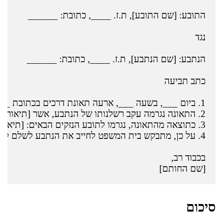
[שם החותם]

סיכום