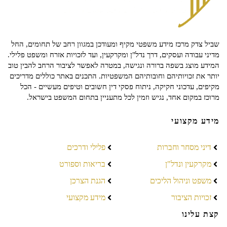
שביל צדק מרכז מידע משפטי מקיף ומעודכן במגוון רחב של תחומים, החל
מדיני עבודה ועסקים, דרך נדל"ן ומקרקעין, ועד לזכויות אזרח ומשפט פלילי.
המידע מוצג בשפה ברורה ונגישה, במטרה לאפשר לציבור הרחב להבין טוב
יותר את זכויותיהם וחובותיהם המשפטיות. התכנים באתר כוללים מדריכים
מקיפים, עדכוני חקיקה, ניתוח פסקי דין חשובים וטיפים מעשיים - הכל
מרוכז במקום אחד, נגיש וזמין לכל מתעניין בתחום המשפט בישראל.
מידע מקצועי
דיני מסחר וחברות
פלילי ודרכים
מקרקעין ונדל"ן
בריאות וספורט
משפט וניהול הליכים
הגנת הצרכן
זכויות הציבור
מידע מקצועי
קצת עלינו