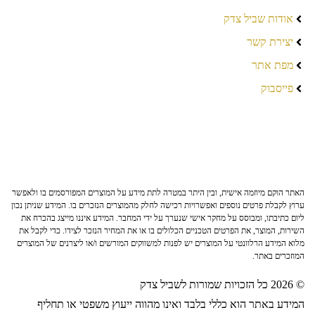
אודות שביל צדק
יצירת קשר
מפת אתר
פייסבוק
האתר הוקם מיוזמה אישית, ובין היתר במטרה לתת מידע על המוצרים המפורסמים בו ולאפשר
ערוץ לקבלת פרטים נוספים ואפשרויות רכישה לחלק מהמוצרים הנזכרים בו. המידע שניתן נכון
ליום כתיבתו, ומבוסס על מחקר אישי שנערך על ידי המחבר. המידע איננו מייצג בהכרח את
השירות, המוצר, את הפרטים הטכניים הכלולים בו או את המחיר הנזכר לצידו. כדי לקבל את
מלוא המידע הרלוונטי על המוצרים יש לפנות למשווקים המורשים ו/או ליצרנים של המוצרים
המוזכרים באתר.
© 2026 כל הזכויות שמורות לשביל צדק
המידע באתר הוא כללי בלבד ואינו מהווה ייעוץ משפטי או תחליף