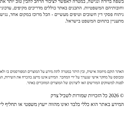
בשפה ברורה ונגישה, במטרה לאפשר לציבור הרחב להבין טוב יותר את ז
וחובותיהם המשפטיות. התכנים באתר כוללים מדריכים מקיפים, עדכוני 
ניתוח פסקי דין חשובים וטיפים מעשיים - הכל מרוכז במקום אחד, נגיש ו
מתעניין בתחום המשפט בישראל.
האתר הוקם מיוזמה אישית, ובין היתר במטרה לתת מידע על המוצרים המפורסמים בו ולאפש
ומבוסס על מחקר אישי שנערך על ידי המחבר. המידע איננו מייצג בהכרח את השירות, המו
לפנות למשווקים המורשים ו/או ליצרנים של המוצרים המוזכרים באתר.
© 2026 כל הזכויות שמורות לשביל צדק
המידע באתר הוא כללי בלבד ואינו מהווה ייעוץ משפטי או תחליף לייע