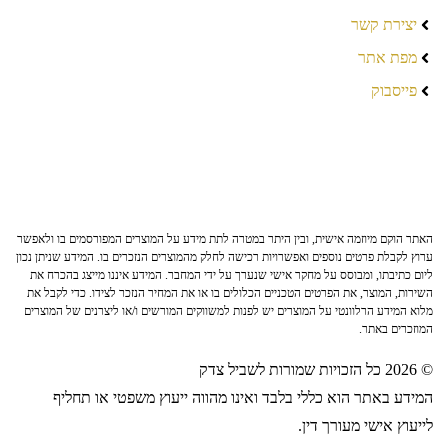
יצירת קשר
מפת אתר
פייסבוק
האתר הוקם מיוזמה אישית, ובין היתר במטרה לתת מידע על המוצרים המפורסמים בו ולאפשר
ערוץ לקבלת פרטים נוספים ואפשרויות רכישה לחלק מהמוצרים הנזכרים בו. המידע שניתן נכון
ליום כתיבתו, ומבוסס על מחקר אישי שנערך על ידי המחבר. המידע איננו מייצג בהכרח את
השירות, המוצר, את הפרטים הטכניים הכלולים בו או את המחיר הנזכר לצידו. כדי לקבל את
מלוא המידע הרלוונטי על המוצרים יש לפנות למשווקים המורשים ו/או ליצרנים של המוצרים
המוזכרים באתר.
© 2026 כל הזכויות שמורות לשביל צדק
המידע באתר הוא כללי בלבד ואינו מהווה ייעוץ משפטי או תחליף
לייעוץ אישי מעורך דין.