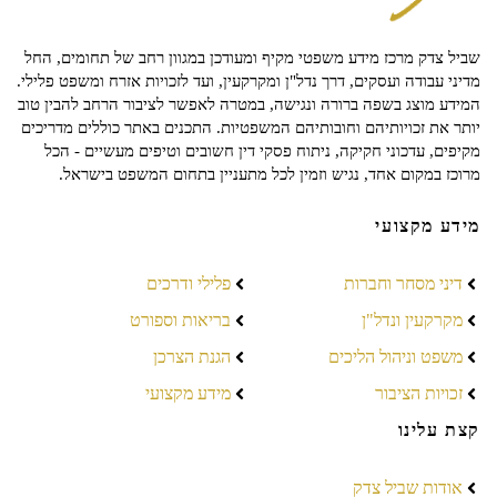
שביל צדק מרכז מידע משפטי מקיף ומעודכן במגוון רחב של תחומים, החל
מדיני עבודה ועסקים, דרך נדל"ן ומקרקעין, ועד לזכויות אזרח ומשפט פלילי.
המידע מוצג בשפה ברורה ונגישה, במטרה לאפשר לציבור הרחב להבין טוב
יותר את זכויותיהם וחובותיהם המשפטיות. התכנים באתר כוללים מדריכים
מקיפים, עדכוני חקיקה, ניתוח פסקי דין חשובים וטיפים מעשיים - הכל
מרוכז במקום אחד, נגיש וזמין לכל מתעניין בתחום המשפט בישראל.
מידע מקצועי
דיני מסחר וחברות
פלילי ודרכים
מקרקעין ונדל"ן
בריאות וספורט
משפט וניהול הליכים
הגנת הצרכן
זכויות הציבור
מידע מקצועי
קצת עלינו
אודות שביל צדק