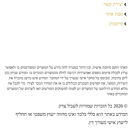
יצירת קשר
מפת אתר
פייסבוק
האתר הוקם מיוזמה אישית, ובין היתר במטרה לתת מידע על המוצרים המפורסמים בו ולאפשר
ערוץ לקבלת פרטים נוספים ואפשרויות רכישה לחלק מהמוצרים הנזכרים בו. המידע שניתן נכון
ליום כתיבתו, ומבוסס על מחקר אישי שנערך על ידי המחבר. המידע איננו מייצג בהכרח את
השירות, המוצר, את הפרטים הטכניים הכלולים בו או את המחיר הנזכר לצידו. כדי לקבל את
מלוא המידע הרלוונטי על המוצרים יש לפנות למשווקים המורשים ו/או ליצרנים של המוצרים
המוזכרים באתר.
© 2026 כל הזכויות שמורות לשביל צדק
המידע באתר הוא כללי בלבד ואינו מהווה ייעוץ משפטי או תחליף
לייעוץ אישי מעורך דין.