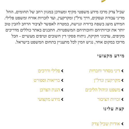
שביל צדק מרכז מידע משפטי מקיף ומעודכן במגוון רחב של תחומים, החל
מדיני עבודה ועסקים, דרך נדל"ן ומקרקעין, ועד לזכויות אזרח ומשפט פלילי.
המידע מוצג בשפה ברורה ונגישה, במטרה לאפשר לציבור הרחב להבין טוב
יותר את זכויותיהם וחובותיהם המשפטיות. התכנים באתר כוללים מדריכים
מקיפים, עדכוני חקיקה, ניתוח פסקי דין חשובים וטיפים מעשיים - הכל
מרוכז במקום אחד, נגיש וזמין לכל מתעניין בתחום המשפט בישראל.
מידע מקצועי
דיני מסחר וחברות
פלילי ודרכים
מקרקעין ונדל"ן
בריאות וספורט
משפט וניהול הליכים
הגנת הצרכן
זכויות הציבור
מידע מקצועי
קצת עלינו
אודות שביל צדק