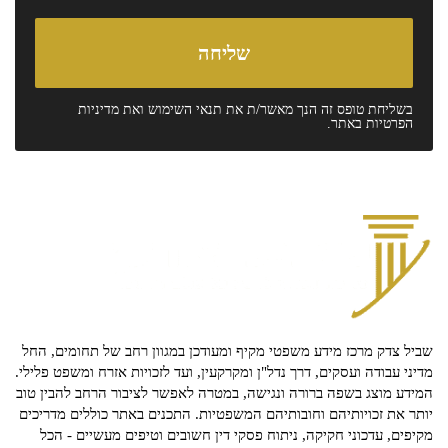
בשליחת טופס זה הנך מאשר/ת את
תנאי השימוש
ואת
מדיניות
הפרטיות
באתר.
שביל צדק מרכז מידע משפטי מקיף ומעודכן במגוון רחב של תחומים, החל
מדיני עבודה ועסקים, דרך נדל"ן ומקרקעין, ועד לזכויות אזרח ומשפט פלילי.
המידע מוצג בשפה ברורה ונגישה, במטרה לאפשר לציבור הרחב להבין טוב
יותר את זכויותיהם וחובותיהם המשפטיות. התכנים באתר כוללים מדריכים
מקיפים, עדכוני חקיקה, ניתוח פסקי דין חשובים וטיפים מעשיים - הכל