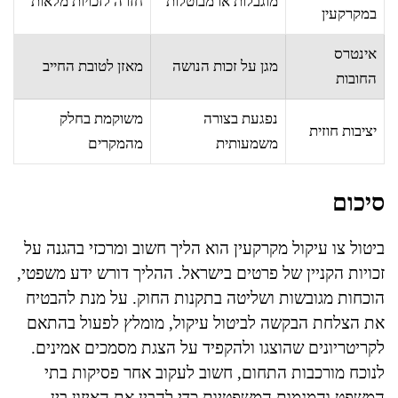
מוגבלות או מבוטלות
חזרה לזכויות מלאות
במקרקעין
אינטרס
מגן על זכות הנושה
מאזן לטובת החייב
החובות
נפגעת בצורה
משוקמת בחלק
יציבות חוזית
משמעותית
מהמקרים
סיכום
ביטול צו עיקול מקרקעין הוא הליך חשוב ומרכזי בהגנה על
זכויות הקניין של פרטים בישראל. ההליך דורש ידע משפטי,
הוכחות מגובשות ושליטה בתקנות החוק. על מנת להבטיח
את הצלחת הבקשה לביטול עיקול, מומלץ לפעול בהתאם
לקריטריונים שהוצגו ולהקפיד על הצגת מסמכים אמינים.
לנוכח מורכבות התחום, חשוב לעקוב אחר פסיקות בתי
המשפט והמגמות המשפטיות כדי להבין את האיזון בין