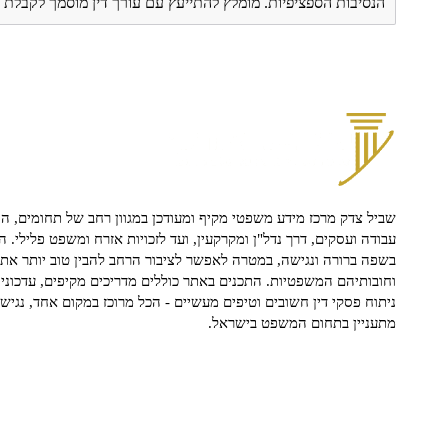
הנסיבות הספציפיות. מומלץ להתייעץ עם עורך דין מוסמך לקבל
שביל צדק מרכז מידע משפטי מקיף ומעודכן במגוון רחב של תחומים, הח
עבודה ועסקים, דרך נדל"ן ומקרקעין, ועד לזכויות אזרח ומשפט פלילי. ה
בשפה ברורה ונגישה, במטרה לאפשר לציבור הרחב להבין טוב יותר את ז
וחובותיהם המשפטיות. התכנים באתר כוללים מדריכים מקיפים, עדכוני 
ניתוח פסקי דין חשובים וטיפים מעשיים - הכל מרוכז במקום אחד, נגיש ו
מתעניין בתחום המשפט בישראל.