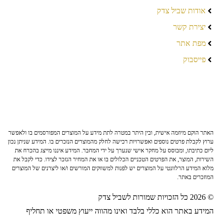
אודות שביל צדק
יצירת קשר
מפת אתר
פייסבוק
האתר הוקם מיוזמה אישית, ובין היתר במטרה לתת מידע על המוצרים המפורסמים בו ולאפשר
ערוץ לקבלת פרטים נוספים ואפשרויות רכישה לחלק מהמוצרים הנזכרים בו. המידע שניתן נכון
ליום כתיבתו, ומבוסס על מחקר אישי שנערך על ידי המחבר. המידע איננו מייצג בהכרח את
השירות, המוצר, את הפרטים הטכניים הכלולים בו או את המחיר הנזכר לצידו. כדי לקבל את
מלוא המידע הרלוונטי על המוצרים יש לפנות למשווקים המורשים ו/או ליצרנים של המוצרים
המוזכרים באתר.
© 2026 כל הזכויות שמורות לשביל צדק
המידע באתר הוא כללי בלבד ואינו מהווה ייעוץ משפטי או תחליף