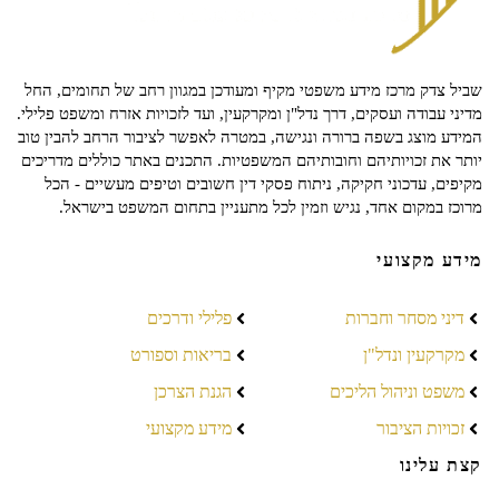
שביל צדק מרכז מידע משפטי מקיף ומעודכן במגוון רחב של תחומים, החל
מדיני עבודה ועסקים, דרך נדל"ן ומקרקעין, ועד לזכויות אזרח ומשפט פלילי.
המידע מוצג בשפה ברורה ונגישה, במטרה לאפשר לציבור הרחב להבין טוב
יותר את זכויותיהם וחובותיהם המשפטיות. התכנים באתר כוללים מדריכים
מקיפים, עדכוני חקיקה, ניתוח פסקי דין חשובים וטיפים מעשיים - הכל
מרוכז במקום אחד, נגיש וזמין לכל מתעניין בתחום המשפט בישראל.
מידע מקצועי
דיני מסחר וחברות
פלילי ודרכים
מקרקעין ונדל"ן
בריאות וספורט
משפט וניהול הליכים
הגנת הצרכן
זכויות הציבור
מידע מקצועי
קצת עלינו