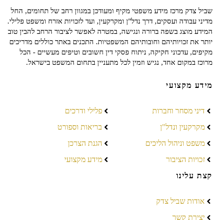
שביל צדק מרכז מידע משפטי מקיף ומעודכן במגוון רחב של תחומים, החל
מדיני עבודה ועסקים, דרך נדל"ן ומקרקעין, ועד לזכויות אזרח ומשפט פלילי.
המידע מוצג בשפה ברורה ונגישה, במטרה לאפשר לציבור הרחב להבין טוב
יותר את זכויותיהם וחובותיהם המשפטיות. התכנים באתר כוללים מדריכים
מקיפים, עדכוני חקיקה, ניתוח פסקי דין חשובים וטיפים מעשיים - הכל
מרוכז במקום אחד, נגיש וזמין לכל מתעניין בתחום המשפט בישראל.
מידע מקצועי
דיני מסחר וחברות
פלילי ודרכים
מקרקעין ונדל"ן
בריאות וספורט
משפט וניהול הליכים
הגנת הצרכן
זכויות הציבור
מידע מקצועי
קצת עלינו
אודות שביל צדק
יצירת קשר