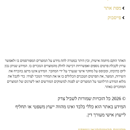
מפת אתר
פייסבוק
האתר הוקם מיוזמה אישית, ובין היתר במטרה לתת מידע על המוצרים המפורסמים בו ולאפשר
ערוץ לקבלת פרטים נוספים ואפשרויות רכישה לחלק מהמוצרים הנזכרים בו. המידע שניתן נכון
ליום כתיבתו, ומבוסס על מחקר אישי שנערך על ידי המחבר. המידע איננו מייצג בהכרח את
השירות, המוצר, את הפרטים הטכניים הכלולים בו או את המחיר הנזכר לצידו. כדי לקבל את
מלוא המידע הרלוונטי על המוצרים יש לפנות למשווקים המורשים ו/או ליצרנים של המוצרים
המוזכרים באתר.
© 2026 כל הזכויות שמורות לשביל צדק
המידע באתר הוא כללי בלבד ואינו מהווה ייעוץ משפטי או תחליף
לייעוץ אישי מעורך דין.
מדיניות פרטיות
תנאי שימוש