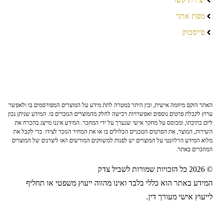
מפת אתר
פייסבוק
האתר הוקם מיוזמה אישית, ובין היתר במטרה לתת מידע על המוצרים המפורסמים בו ולאפשר
ערוץ לקבלת פרטים נוספים ואפשרויות רכישה לחלק מהמוצרים הנזכרים בו. המידע שניתן נכון
ליום כתיבתו, ומבוסס על מחקר אישי שנערך על ידי המחבר. המידע איננו מייצג בהכרח את
השירות, המוצר, את הפרטים הטכניים הכלולים בו או את המחיר הנזכר לצידו. כדי לקבל את
מלוא המידע הרלוונטי על המוצרים יש לפנות למשווקים המורשים ו/או ליצרנים של המוצרים
המוזכרים באתר.
© 2026 כל הזכויות שמורות לשביל צדק
המידע באתר הוא כללי בלבד ואינו מהווה ייעוץ משפטי או תחליף
לייעוץ אישי מעורך דין.