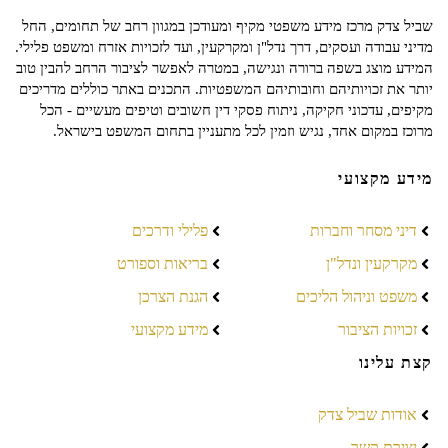
שביל צדק מרכז מידע משפטי מקיף ומעודכן במגוון רחב של תחומים, החל
מדיני עבודה ועסקים, דרך נדל"ן ומקרקעין, ועד לזכויות אזרח ומשפט פלילי.
המידע מוצג בשפה ברורה ונגישה, במטרה לאפשר לציבור הרחב להבין טוב
יותר את זכויותיהם וחובותיהם המשפטיות. התכנים באתר כוללים מדריכים
מקיפים, עדכוני חקיקה, ניתוח פסקי דין חשובים וטיפים מעשיים - הכל
מרוכז במקום אחד, נגיש וזמין לכל מתעניין בתחום המשפט בישראל.
מידע מקצועי
דיני מסחר וחברות
פלילי ודרכים
מקרקעין ונדל"ן
בריאות וספורט
משפט וניהול הליכים
הגנת הצרכן
זכויות הציבור
מידע מקצועי
קצת עלינו
אודות שביל צדק
יצירת קשר