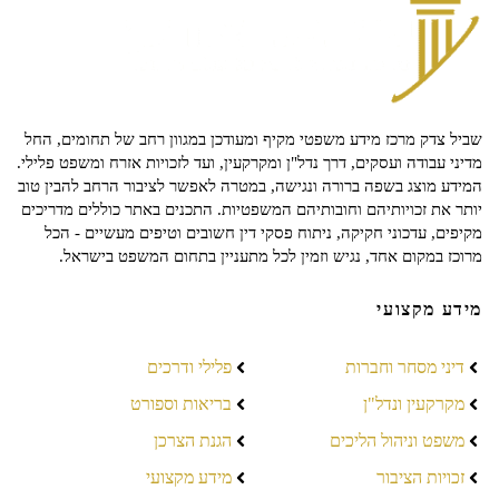
שביל צדק מרכז מידע משפטי מקיף ומעודכן במגוון רחב של תחומים, החל
מדיני עבודה ועסקים, דרך נדל"ן ומקרקעין, ועד לזכויות אזרח ומשפט פלילי.
המידע מוצג בשפה ברורה ונגישה, במטרה לאפשר לציבור הרחב להבין טוב
יותר את זכויותיהם וחובותיהם המשפטיות. התכנים באתר כוללים מדריכים
מקיפים, עדכוני חקיקה, ניתוח פסקי דין חשובים וטיפים מעשיים - הכל
מרוכז במקום אחד, נגיש וזמין לכל מתעניין בתחום המשפט בישראל.
מידע מקצועי
דיני מסחר וחברות
פלילי ודרכים
מקרקעין ונדל"ן
בריאות וספורט
משפט וניהול הליכים
הגנת הצרכן
זכויות הציבור
מידע מקצועי