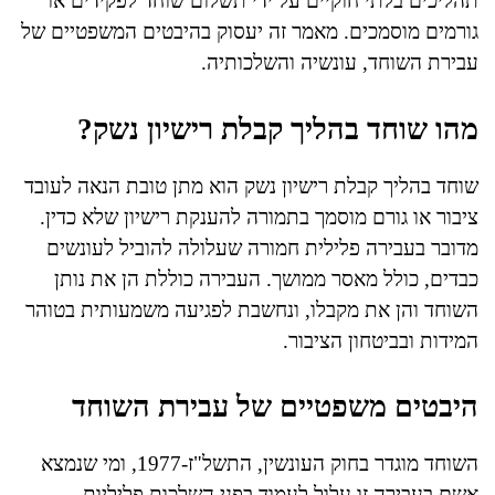
תהליכים בלתי חוקיים על ידי תשלום שוחד לפקידים או
גורמים מוסמכים. מאמר זה יעסוק בהיבטים המשפטיים של
עבירת השוחד, עונשיה והשלכותיה.
מהו שוחד בהליך קבלת רישיון נשק?
שוחד בהליך קבלת רישיון נשק הוא מתן טובת הנאה לעובד
ציבור או גורם מוסמך בתמורה להענקת רישיון שלא כדין.
מדובר בעבירה פלילית חמורה שעלולה להוביל לעונשים
כבדים, כולל מאסר ממושך. העבירה כוללת הן את נותן
השוחד והן את מקבלו, ונחשבת לפגיעה משמעותית בטוהר
המידות ובביטחון הציבור.
היבטים משפטיים של עבירת השוחד
השוחד מוגדר בחוק העונשין, התשל"ז-1977, ומי שנמצא
אשם בעבירה זו עלול לעמוד בפני השלכות פליליות