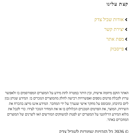
קצת עלינו
אודות שביל צדק
יצירת קשר
מפת אתר
פייסבוק
האתר הוקם מיוזמה אישית, ובין היתר במטרה לתת מידע על המוצרים המפורסמים בו ולאפשר
ערוץ לקבלת פרטים נוספים ואפשרויות רכישה לחלק מהמוצרים הנזכרים בו. המידע שניתן נכון
ליום כתיבתו, ומבוסס על מחקר אישי שנערך על ידי המחבר. המידע איננו מייצג בהכרח את
השירות, המוצר, את הפרטים הטכניים הכלולים בו או את המחיר הנזכר לצידו. כדי לקבל את
מלוא המידע הרלוונטי על המוצרים יש לפנות למשווקים המורשים ו/או ליצרנים של המוצרים
המוזכרים באתר.
© 2026 כל הזכויות שמורות לשביל צדק