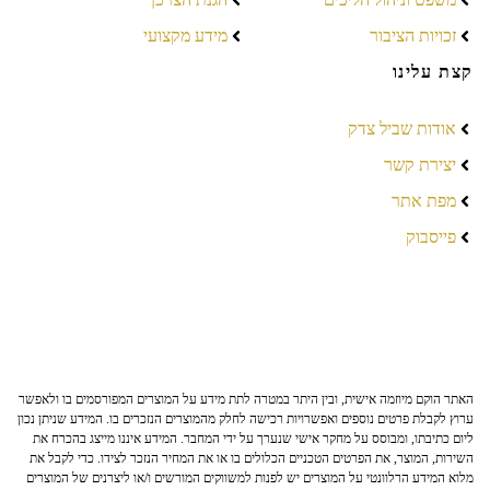
זכויות הציבור
מידע מקצועי
קצת עלינו
אודות שביל צדק
יצירת קשר
מפת אתר
פייסבוק
האתר הוקם מיוזמה אישית, ובין היתר במטרה לתת מידע על המוצרים המפורסמים בו ולאפשר
ערוץ לקבלת פרטים נוספים ואפשרויות רכישה לחלק מהמוצרים הנזכרים בו. המידע שניתן נכון
ליום כתיבתו, ומבוסס על מחקר אישי שנערך על ידי המחבר. המידע איננו מייצג בהכרח את
השירות, המוצר, את הפרטים הטכניים הכלולים בו או את המחיר הנזכר לצידו. כדי לקבל את
מלוא המידע הרלוונטי על המוצרים יש לפנות למשווקים המורשים ו/או ליצרנים של המוצרים