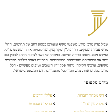
שביל צדק מרכז מידע משפטי מקיף ומעודכן במגוון רחב של תחומים, החל
מדיני עבודה ועסקים, דרך נדל"ן ומקרקעין, ועד לזכויות אזרח ומשפט פלילי.
המידע מוצג בשפה ברורה ונגישה, במטרה לאפשר לציבור הרחב להבין טוב
יותר את זכויותיהם וחובותיהם המשפטיות. התכנים באתר כוללים מדריכים
מקיפים, עדכוני חקיקה, ניתוח פסקי דין חשובים וטיפים מעשיים - הכל
מרוכז במקום אחד, נגיש וזמין לכל מתעניין בתחום המשפט בישראל.
מידע מקצועי
דיני מסחר וחברות
פלילי ודרכים
מקרקעין ונדל"ן
בריאות וספורט
משפט וניהול הליכים
הגנת הצרכן