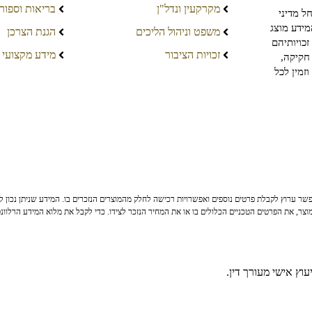
מקרקעין ונדל"ן
בריאות וספור
ל מדיני
מידע מוצג
משפט וניהול הליכים
הגנת הצרכן
כויותיהם
זכויות הציבור
מידע מקצועי
חקיקה,
זמין לכל
ר ערוץ לקבלת פרטים נוספים ואפשרויות רכישה לחלק מהמוצרים הנזכרים בו. המידע שניתן נכון לי
צר, את הפרטים הטכניים הכלולים בו או את המחיר הנזכר לצידו. כדי לקבל את מלוא המידע הרלוונ
וץ אישי מעורך דין.