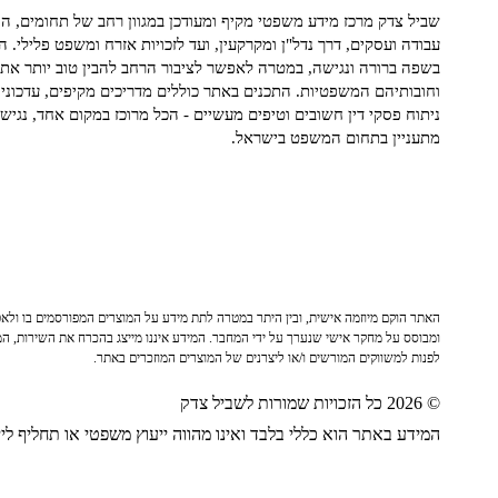
שביל צדק מרכז מידע משפטי מקיף ומעודכן במגוון רחב של תחומים, הח
עבודה ועסקים, דרך נדל"ן ומקרקעין, ועד לזכויות אזרח ומשפט פלילי. ה
בשפה ברורה ונגישה, במטרה לאפשר לציבור הרחב להבין טוב יותר את ז
וחובותיהם המשפטיות. התכנים באתר כוללים מדריכים מקיפים, עדכוני 
ניתוח פסקי דין חשובים וטיפים מעשיים - הכל מרוכז במקום אחד, נגיש ו
מתעניין בתחום המשפט בישראל.
האתר הוקם מיוזמה אישית, ובין היתר במטרה לתת מידע על המוצרים המפורסמים בו ולאפש
ומבוסס על מחקר אישי שנערך על ידי המחבר. המידע איננו מייצג בהכרח את השירות, המו
לפנות למשווקים המורשים ו/או ליצרנים של המוצרים המוזכרים באתר.
© 2026 כל הזכויות שמורות לשביל צדק
המידע באתר הוא כללי בלבד ואינו מהווה ייעוץ משפטי או תחליף לייע