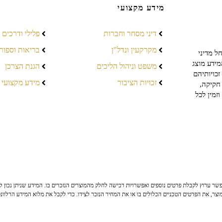
מידע מקצועי
דיני מסחר וחברות
פלילי ודרכים
מקרקעין ונדל"ן
בריאות וספור
ל מדיני
מידע מוצג
משפט וניהול הליכים
הגנת הצרכן
כויותיהם
זכויות הציבור
מידע מקצועי
חקיקה,
זמין לכל
ר ערוץ לקבלת פרטים נוספים ואפשרויות רכישה לחלק מהמוצרים הנזכרים בו. המידע שניתן נכון לי
צר, את הפרטים הטכניים הכלולים בו או את המחיר הנזכר לצידו. כדי לקבל את מלוא המידע הרלוונ