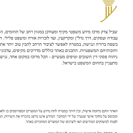
שביל צדק מרכז מידע משפטי מקיף ומעודכן במגוון רחב של תחומים, הח
עבודה ועסקים, דרך נדל"ן ומקרקעין, ועד לזכויות אזרח ומשפט פלילי. ה
בשפה ברורה ונגישה, במטרה לאפשר לציבור הרחב להבין טוב יותר את ז
וחובותיהם המשפטיות. התכנים באתר כוללים מדריכים מקיפים, עדכוני 
ניתוח פסקי דין חשובים וטיפים מעשיים - הכל מרוכז במקום אחד, נגיש ו
מתעניין בתחום המשפט בישראל.
האתר הוקם מיוזמה אישית, ובין היתר במטרה לתת מידע על המוצרים המפורסמים בו ולאפש
ומבוסס על מחקר אישי שנערך על ידי המחבר. המידע איננו מייצג בהכרח את השירות, המו
לפנות למשווקים המורשים ו/או ליצרנים של המוצרים המוזכרים באתר.