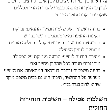
על האיזון בין זכויות המציעים לבין אינטרס הציבור. חשוב
לציין כי הליך זה מתנהל בכפוף להנחיות הדין ולכללים
שנקבעו בתקנות וחוקי המכרזים.
בחינה ראשונית של שלמות ומילוי התנאים: נבדקת
תקינות ההצעה ואילו מסמכים הוגשו כנדרש.
התייעצות עם ועדת המכרזים: קבלת החלטה מובנית
ומנומקת לעניין הפסילה.
מסירת הודעה למציע: הודעה מנומקת על הפסילה
ומתן זכות תגובה ככל שהחוק מחייב זאת.
בחינה משפטית נרחבת בערכאה המתאימה: אם המציע
מערער על ההחלטה, תיבחן היא גם בבית משפט מוקד
שהוא לרוב בגדר בג"ץ.
השלכות פסילה – חשיבות הזהירות
החוקית