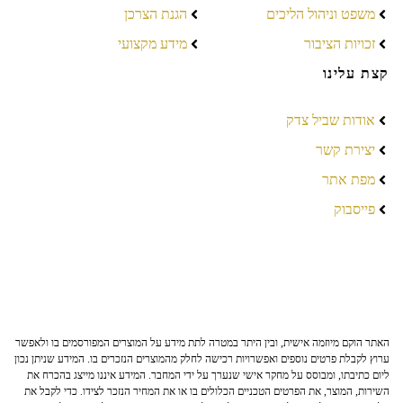
משפט וניהול הליכים
הגנת הצרכן
זכויות הציבור
מידע מקצועי
קצת עלינו
אודות שביל צדק
יצירת קשר
מפת אתר
פייסבוק
האתר הוקם מיוזמה אישית, ובין היתר במטרה לתת מידע על המוצרים המפורסמים בו ולאפשר
ערוץ לקבלת פרטים נוספים ואפשרויות רכישה לחלק מהמוצרים הנזכרים בו. המידע שניתן נכון
ליום כתיבתו, ומבוסס על מחקר אישי שנערך על ידי המחבר. המידע איננו מייצג בהכרח את
השירות, המוצר, את הפרטים הטכניים הכלולים בו או את המחיר הנזכר לצידו. כדי לקבל את