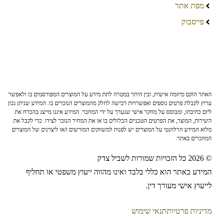
מפת אתר
פייסבוק
האתר הוקם מיוזמה אישית, ובין היתר במטרה לתת מידע על המוצרים המפורסמים בו ולאפשר
ערוץ לקבלת פרטים נוספים ואפשרויות רכישה לחלק מהמוצרים הנזכרים בו. המידע שניתן נכון
ליום כתיבתו, ומבוסס על מחקר אישי שנערך על ידי המחבר. המידע איננו מייצג בהכרח את
השירות, המוצר, את הפרטים הטכניים הכלולים בו או את המחיר הנזכר לצידו. כדי לקבל את
מלוא המידע הרלוונטי על המוצרים יש לפנות למשווקים המורשים ו/או ליצרנים של המוצרים
המוזכרים באתר.
© 2026 כל הזכויות שמורות לשביל צדק
המידע באתר הוא כללי בלבד ואינו מהווה ייעוץ משפטי או תחליף
לייעוץ אישי מעורך דין.
מדיניות פרטיות
תנאי שימוש