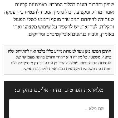
שוויון ותחרות הוגנת בהליך המכרזי. באמצעות קביעת
אומדן מדויק ומקצועי, יכול מזמין המכרז להבטיח כי העסקה
שעתידה להיחתם תניב ערך מוסף ותמנע כשלי תפעול
ותקלות. לצד זאת, יש להקפיד על שימוש מקצועי ואתי
באומדן, וגיבויו בנתונים אובייקטיביים ומדויקים.
התוכן המוצג כאן נועד למטרות מידע כללי בלבד ואין להתייחס אליו
כייעוץ משפטי. כל מקרה הוא ייחודי ודורש בחינה מעמיקה של
הנסיבות הספציפיות. מומלץ להתייעץ עם עורך דין מוסמך לקבלת
חוות דעת משפטית מקצועית המותאמת למצבכם האישי.
מלאו את הפרטים ונחזור אליכם בהקדם: