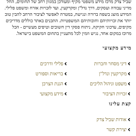
שביל צדק מרכז מידע משפטי מקיף ומעודכן במגוון רחב של תחומים, החל
מדיני עבודה ועסקים, דרך נדל"ן ומקרקעין, ועד לזכויות אזרח ומשפט פלילי.
המידע מוצג בשפה ברורה ונגישה, במטרה לאפשר לציבור הרחב להבין טוב
יותר את זכויותיהם וחובותיהם המשפטיות. התכנים באתר כוללים מדריכים
מקיפים, עדכוני חקיקה, ניתוח פסקי דין חשובים וטיפים מעשיים - הכל
מרוכז במקום אחד, נגיש וזמין לכל מתעניין בתחום המשפט בישראל.
מידע מקצועי
דיני מסחר וחברות
פלילי ודרכים
מקרקעין ונדל"ן
בריאות וספורט
משפט וניהול הליכים
הגנת הצרכן
זכויות הציבור
מידע מקצועי
קצת עלינו
אודות שביל צדק
יצירת קשר