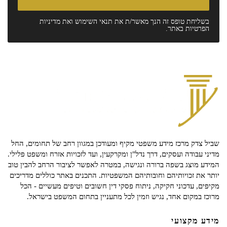
בשליחת טופס זה הנך מאשר/ת את
תנאי השימוש
ואת
מדיניות
הפרטיות
באתר.
שביל צדק מרכז מידע משפטי מקיף ומעודכן במגוון רחב של תחומים, החל
מדיני עבודה ועסקים, דרך נדל"ן ומקרקעין, ועד לזכויות אזרח ומשפט פלילי.
המידע מוצג בשפה ברורה ונגישה, במטרה לאפשר לציבור הרחב להבין טוב
יותר את זכויותיהם וחובותיהם המשפטיות. התכנים באתר כוללים מדריכים
מקיפים, עדכוני חקיקה, ניתוח פסקי דין חשובים וטיפים מעשיים - הכל
מרוכז במקום אחד, נגיש וזמין לכל מתעניין בתחום המשפט בישראל.
מידע מקצועי